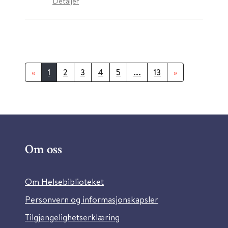
Detaljer
«
1
2
3
4
5
...
13
»
Om oss
Om Helsebiblioteket
Personvern og informasjonskapsler
Tilgjengelighetserklæring