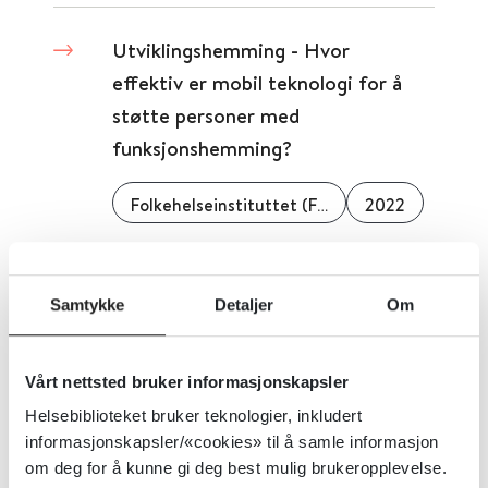
Utviklingshemming - Hvor
effektiv er mobil teknologi for å
støtte personer med
funksjonshemming?
Folkehelseinstituttet (FHI)
2022
Detaljer
Samtykke
Detaljer
Om
Utviklingshemming - Hvilke tiltak
er effektive for å rekruttere og
Vårt nettsted bruker informasjonskapsler
beholde helsefaglig og annet
Helsebiblioteket bruker teknologier, inkludert
personell som arbeider med
informasjonskapsler/«cookies» til å samle informasjon
om deg for å kunne gi deg best mulig brukeropplevelse.
personer med utviklingshemming?