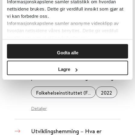
Informasjonskapslene samler statistikk om hvordan
nettsidene brukes. Dette gir verdifull innsikt som gjør at
Folkehelseinstituttet (FHI)
2022
vi kan forbedre oss.
Informasjonskapslene samler anonyme videoklipp av
Detaljer
hvordan nettsidene våres benyttes. Dette gir verdifull
innsikt som gjør at vi kan forbedre oss.
Utviklingshemming - Hva er
Godta alle
effekten av teknologisk støtte på
handling av dagligvarer hos
Lagre
personer med utviklingshemming?
Folkehelseinstituttet (FHI)
2022
Detaljer
Utviklingshemming – Hva er