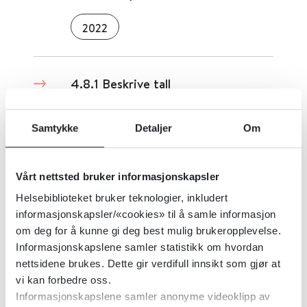
2022
4.8.1 Beskrive tall
2022
Samtykke
Detaljer
Om
4.8 Statistikk
Vårt nettsted bruker informasjonskapsler
Helsebiblioteket bruker teknologier, inkludert
2017
informasjonskapsler/«cookies» til å samle informasjon
om deg for å kunne gi deg best mulig brukeropplevelse.
Informasjonskapslene samler statistikk om hvordan
4.7 Faglige retningslinjer
nettsidene brukes. Dette gir verdifull innsikt som gjør at
vi kan forbedre oss.
Informasjonskapslene samler anonyme videoklipp av
2024