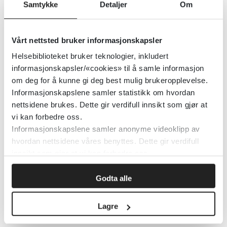
(Erfaringskompetanse.no)
Samtykke
Detaljer
Om
Erfaringskompetanse.no
2026
Vårt nettsted bruker informasjonskapsler
Helsebiblioteket bruker teknologier, inkludert
Ny studie på PTSD og rus: – Bør
informasjonskapsler/«cookies» til å samle informasjon
om deg for å kunne gi deg best mulig brukeropplevelse.
behandles samtidig (ROP.no)
Informasjonskapslene samler statistikk om hvordan
nettsidene brukes. Dette gir verdifull innsikt som gjør at
Nasjonal kompetansetjeneste ROP
2023
vi kan forbedre oss.
Informasjonskapslene samler anonyme videoklipp av
hvordan nettsidene våres benyttes. Dette gir verdifull
Ny samtaleguide fra KORUS:
innsikt som gjør at vi kan forbedre oss.
Oppvekst med rus
Godta alle
(Erfaringskompetanse.no)
Lagre
Erfaringskompetanse.no
2025