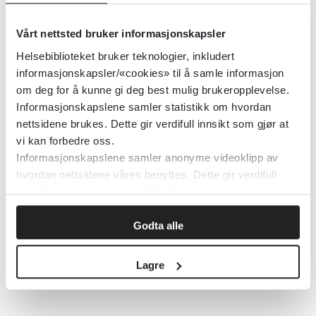
Ukulturen i teorispesifikk
seleksjon og behandling (Tidsskrift
Vårt nettsted bruker informasjonskapsler
for Norsk psykologforening)
Helsebiblioteket bruker teknologier, inkludert
informasjonskapsler/«cookies» til å samle informasjon
Tidsskrift for Norsk psykologforening
2024
om deg for å kunne gi deg best mulig brukeropplevelse.
Informasjonskapslene samler statistikk om hvordan
nettsidene brukes. Dette gir verdifull innsikt som gjør at
Ubenyttet behandlingstilbud ved
vi kan forbedre oss.
Informasjonskapslene samler anonyme videoklipp av
rusakuttmottak – en kvalitativ
hvordan nettsidene våres benyttes. Dette gir verdifull
studie (Tidsskrift for Den norske
innsikt som gjør at vi kan forbedre oss.
legeforening)
Godta alle
Tidsskrift for Den norske legeforening
2023
Lagre