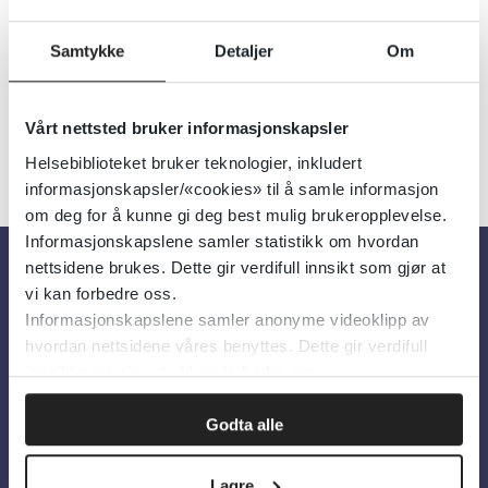
Detaljer
Samtykke
Detaljer
Om
Vårt nettsted bruker informasjonskapsler
Helsebiblioteket bruker teknologier, inkludert
informasjonskapsler/«cookies» til å samle informasjon
om deg for å kunne gi deg best mulig brukeropplevelse.
Informasjonskapslene samler statistikk om hvordan
nettsidene brukes. Dette gir verdifull innsikt som gjør at
vi kan forbedre oss.
Om oss
Informasjonskapslene samler anonyme videoklipp av
hvordan nettsidene våres benyttes. Dette gir verdifull
Om Helsebiblioteket
innsikt som gjør at vi kan forbedre oss.
Personvern og informasjonskapsler
Godta alle
Tilgjengelighetserklæring
Information in English
Lagre