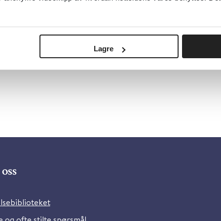
retningslinje
Helsedirektoratet
2025
Lagre
oss
lsebiblioteket
 og ofte stilte spørsmål