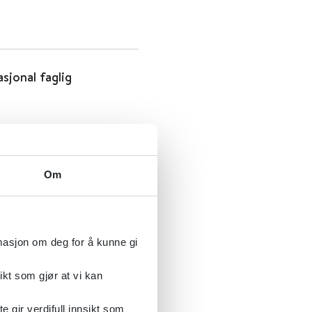
sjonal faglig
Om
onal faglig
rmasjon om deg for å kunne gi
ikt som gjør at vi kan
 Nasjonal faglig
gir verdifull innsikt som