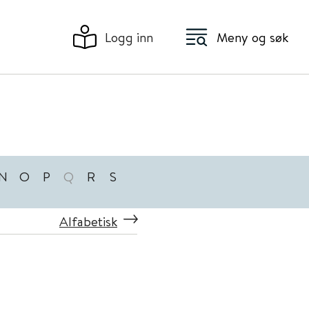
Logg inn
Meny og søk
N
O
P
Q
R
S
Alfabetisk