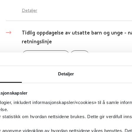
Detaljer
Tidlig oppdagelse av utsatte barn og unge - na
retningslinje
Helsedirektoratet
2019
Detaljer
Temporomandibulær dysfunksjon – TMD - nasj
retningslinje
asjonskapsler
logier, inkludert informasjonskapsler/«cookies» til å samle info
Helsedirektoratet
2016
lse.
tatistikk om hvordan nettsidene brukes. Dette gir verdifull inns
Tannhelsetjenester til barn og unge 0–20 år -
anonyme videoklipp av hvordan nettsidene våres benyttes. Dette 