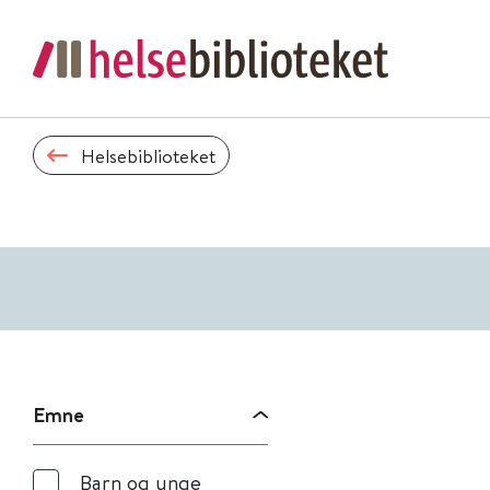
Helsebiblioteket
Emne
Barn og unge