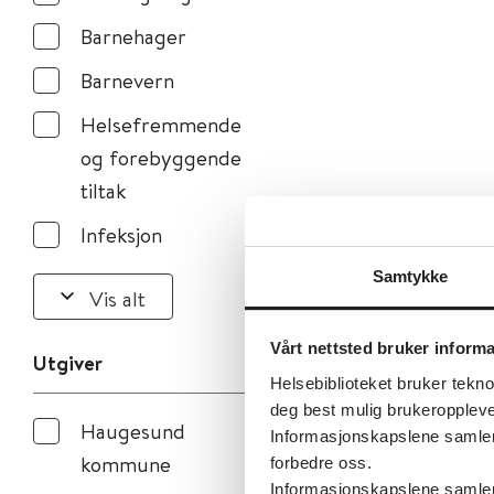
Barnehager
Barnevern
Helsefremmende
og forebyggende
tiltak
Infeksjon
Samtykke
Vis alt
Vårt nettsted bruker inform
Utgiver
Helsebiblioteket bruker tekno
deg best mulig brukeroppleve
Haugesund
Informasjonskapslene samler s
kommune
forbedre oss.
Informasjonskapslene samler 