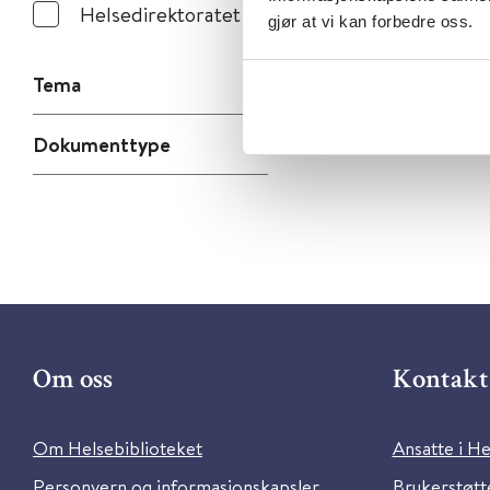
Helsedirektoratet
gjør at vi kan forbedre oss.
Tema
Dokumenttype
Om oss
Kontakt 
Om Helsebiblioteket
Ansatte i He
Personvern og informasjonskapsler
Brukerstøtte