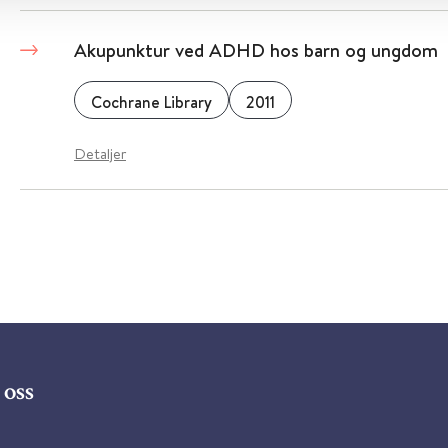
Akupunktur ved ADHD hos barn og ungdom
Cochrane Library
2011
Detaljer
oss