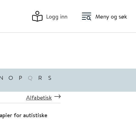
Logg inn
Meny og søk
N
O
P
Q
R
S
Alfabetisk
apier for autistiske