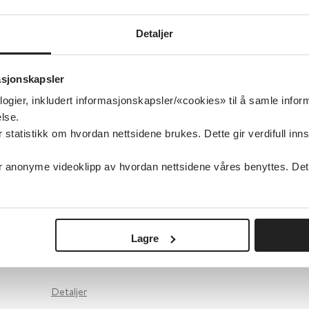
Detaljer
Detaljer
Amfetaminer for ADHD hos barn og unge
asjonskapsler
logier, inkludert informasjonskapsler/«cookies» til å samle info
Cochrane Library
2016
lse.
tatistikk om hvordan nettsidene brukes. Dette gir verdifull inns
Detaljer
anonyme videoklipp av hvordan nettsidene våres benyttes. Dette 
Alternativer til sykehusinnleggelse for barn
psykiske lidelser
Lagre
Cochrane Library
2009
Detaljer