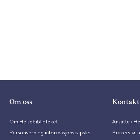
Om oss
Kontakt 
Om Helsebiblioteket
Ansatte i He
Personvern og informasjonskapsler
Brukerstøtte