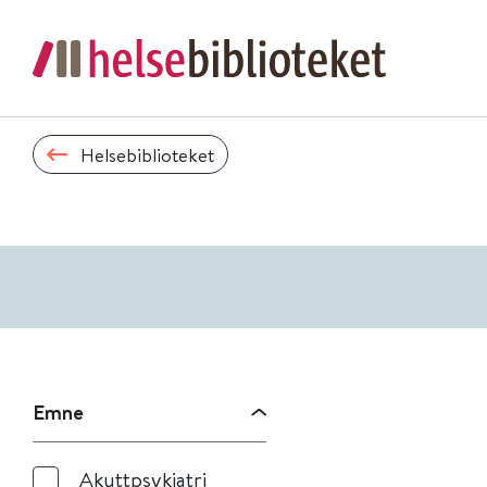
Helsebiblioteket
Emne
Akuttpsykiatri