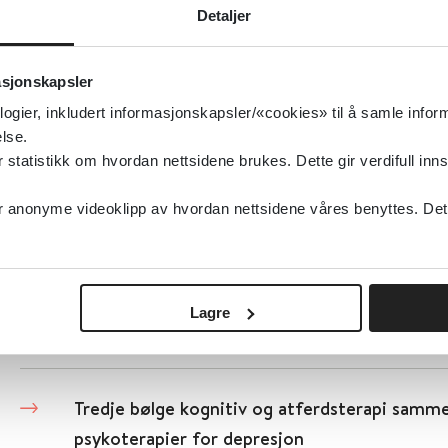
Trening mot depresjon
Detaljer
Cochrane Library
2026
asjonskapsler
logier, inkludert informasjonskapsler/«cookies» til å samle info
Detaljer
lse.
tatistikk om hvordan nettsidene brukes. Dette gir verdifull inns
Tredje generasjons kognitive og atferdstera
anonyme videoklipp av hvordan nettsidene våres benyttes. Dette 
standard behandling
Cochrane Library
2013
Lagre
Detaljer
Tredje bølge kognitiv og atferdsterapi samm
psykoterapier for depresjon