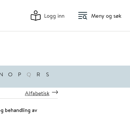
Logg inn
Meny og søk
N
O
P
Q
R
S
Alfabetisk
g behandling av