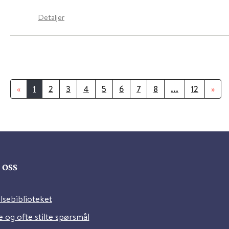
Detaljer
«
1
2
3
4
5
6
7
8
...
12
»
oss
lsebiblioteket
 og ofte stilte spørsmål