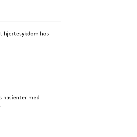
dt hjertesykdom hos
os pasienter med
r