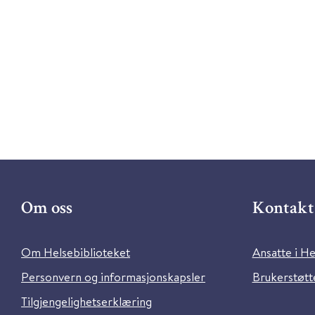
Om oss
Kontakt 
Om Helsebiblioteket
Ansatte i He
Personvern og informasjonskapsler
Brukerstøtte
Tilgjengelighetserklæring