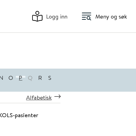
Logg inn
Meny og søk
N
O
P
Q
R
S
Alfabetisk
 KOLS-pasienter