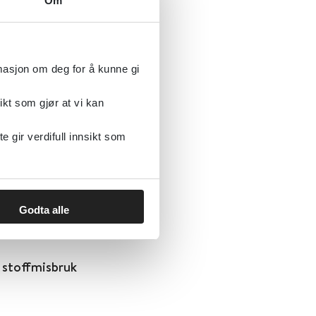
Om
rmasjon om deg for å kunne gi
ikt som gjør at vi kan
dommer og voksne med
gir verdifull innsikt som
Godta alle
g stoffmisbruk