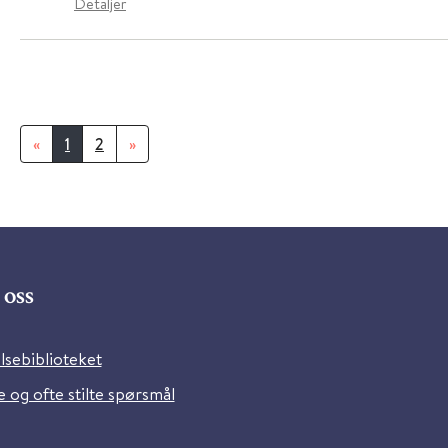
Detaljer
«
1
2
»
oss
lsebiblioteket
 og ofte stilte spørsmål