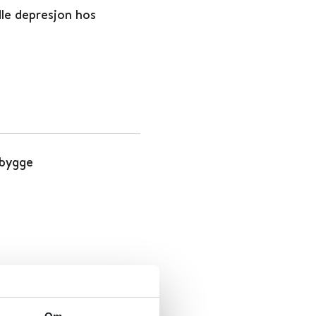
dle depresjon hos
ebygge
andle fødselsdepresjon