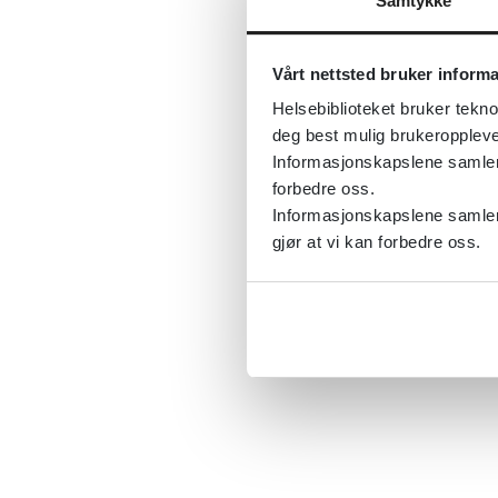
Samtykke
Vårt nettsted bruker inform
Helsebiblioteket bruker tekno
deg best mulig brukeroppleve
Informasjonskapslene samler s
forbedre oss.
Informasjonskapslene samler 
gjør at vi kan forbedre oss.