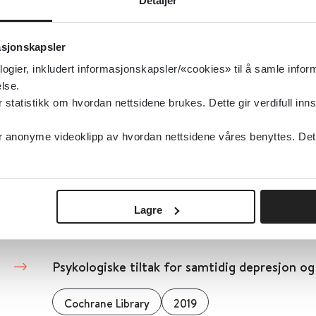
Detaljer
Cochrane Library
2007
asjonskapsler
Detaljer
logier, inkludert informasjonskapsler/«cookies» til å samle info
lse.
tatistikk om hvordan nettsidene brukes. Dette gir verdifull inns
Psykologiske tiltak mot depresjon hos ung
anonyme videoklipp av hvordan nettsidene våres benyttes. Dette 
medfødt hjertelidelse
Cochrane Library
2023
Lagre
Detaljer
Psykologiske tiltak for samtidig depresjon o
Cochrane Library
2019