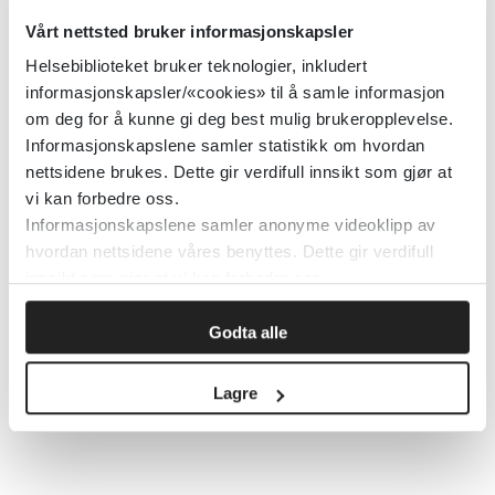
Vårt nettsted bruker informasjonskapsler
Helsebiblioteket
Helsebiblioteket bruker teknologier, inkludert
informasjonskapsler/«cookies» til å samle informasjon
Detaljer
om deg for å kunne gi deg best mulig brukeropplevelse.
Informasjonskapslene samler statistikk om hvordan
nettsidene brukes. Dette gir verdifull innsikt som gjør at
AAQoL - Adult ADHD Quality of
vi kan forbedre oss.
Life - skåringsmanual
Informasjonskapslene samler anonyme videoklipp av
hvordan nettsidene våres benyttes. Dette gir verdifull
innsikt som gjør at vi kan forbedre oss.
Helsebiblioteket
Godta alle
Detaljer
Lagre