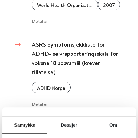
World Health Organization (WHO)
2007
Detaljer
ASRS Symptomsjekkliste for
ADHD- selvrapporteringsskala for
voksne 18 spørsmål (krever
tillatelse)
ADHD Norge
Detaljer
Samtykke
Detaljer
Om
AAQoL - Adult ADHD Quality of
Life - spørreskjema