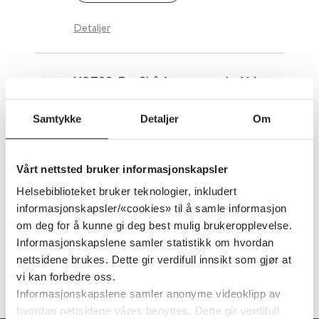
Detaljer
YGTSS-R - Skåringsmanual - Yale
Global Tic Severity Scale -
Samtykke
Detaljer
Om
Revidert
Helsebiblioteket
Vårt nettsted bruker informasjonskapsler
Helsebiblioteket bruker teknologier, inkludert
Detaljer
informasjonskapsler/«cookies» til å samle informasjon
om deg for å kunne gi deg best mulig brukeropplevelse.
Informasjonskapslene samler statistikk om hvordan
nettsidene brukes. Dette gir verdifull innsikt som gjør at
vi kan forbedre oss.
Informasjonskapslene samler anonyme videoklipp av
hvordan nettsidene våres benyttes. Dette gir verdifull