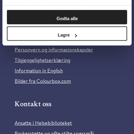
innsikt som gjør at vi kan forbedre oss.
Godta alle
Om oss
Lagre
Om Helsebiblioteket
Personvern og informasjonskapsler
Tilgjengelighetserklæring
Information in English
Bilder fra Colourbox.com
Kontakt oss
Ansatte i Helsebiblioteket
Brukerstøtte og ofte stilte spørsmål