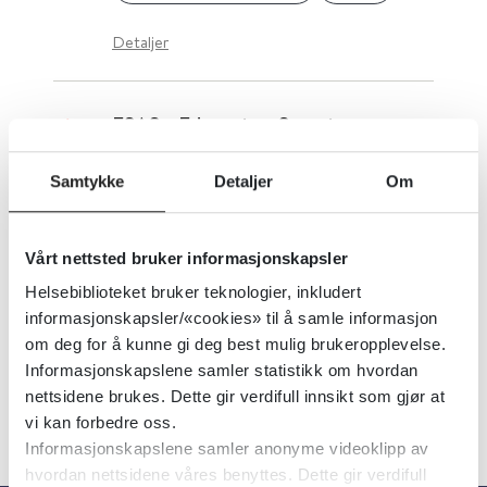
Detaljer
ESAS - Edmonton Symptom
Assessment Scale (i Standard for
Samtykke
Detaljer
Om
palliasjon)
Helse Bergen
Vårt nettsted bruker informasjonskapsler
Helsebiblioteket bruker teknologier, inkludert
Detaljer
informasjonskapsler/«cookies» til å samle informasjon
om deg for å kunne gi deg best mulig brukeropplevelse.
Informasjonskapslene samler statistikk om hvordan
nettsidene brukes. Dette gir verdifull innsikt som gjør at
vi kan forbedre oss.
Informasjonskapslene samler anonyme videoklipp av
hvordan nettsidene våres benyttes. Dette gir verdifull