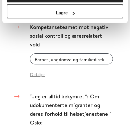
Senter for omsorgsforskning
Lagre
​Kompetanseteamet mot negativ
sosial kontroll og æresrelatert
vold
Barne-, ungdoms- og familiedirektoratet (Bufdir)
Detaljer
”Jeg er alltid bekymret”: Om
udokumenterte migranter og
deres forhold til helsetjenestene i
Oslo: