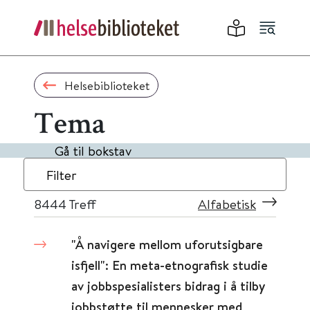
Helsebiblioteket
Tema
Gå til bokstav
Filter
8444
Treff
Alfabetisk
"Å navigere mellom uforutsigbare
isfjell": En meta-etnografisk studie
av jobbspesialisters bidrag i å tilby
jobbstøtte til mennesker med