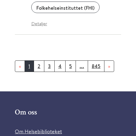
Folkehelseinstituttet (FHI)
Detaljer
«
1
2
3
4
5
...
845
»
Om oss
Om Helsebiblioteket