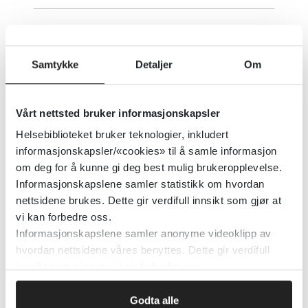
Čoahkkáigeassu
Samtykke
Detaljer
Om
2020
Vårt nettsted bruker informasjonskapsler
Én metode for alle lidelser
Helsebiblioteket bruker teknologier, inkludert
(Psykologtidsskriftet)
informasjonskapsler/«cookies» til å samle informasjon
om deg for å kunne gi deg best mulig brukeropplevelse.
Tidsskrift for Norsk psykologforening
2026
Informasjonskapslene samler statistikk om hvordan
nettsidene brukes. Dette gir verdifull innsikt som gjør at
vi kan forbedre oss.
Informasjonskapslene samler anonyme videoklipp av
«Kunnskapsoppsummeringer»
hvordan nettsidene våres benyttes. Dette gir verdifull
godkjent som vitenskapelig
innsikt som gjør at vi kan forbedre oss.
publiseringskanal
Godta alle