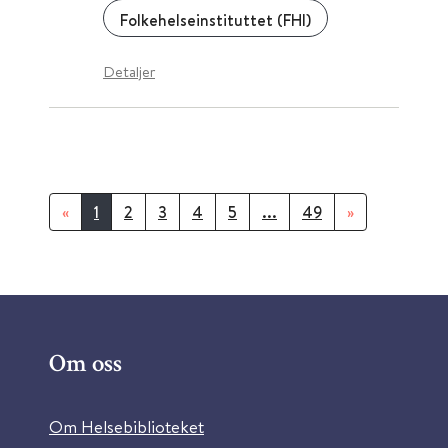
Folkehelseinstituttet (FHI)
Detaljer
«
1
2
3
4
5
...
49
»
Om oss
Om Helsebiblioteket