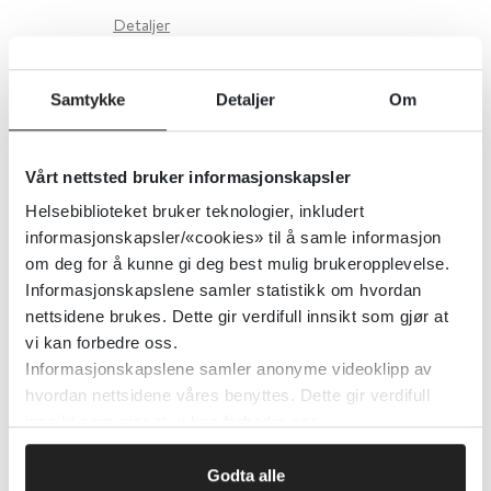
Detaljer
Samtykke
Detaljer
Om
Når en spiseforstyrrelse begynner
å ta form – hva vet vi om tidlig
innsats?
Vårt nettsted bruker informasjonskapsler
Helsebiblioteket bruker teknologier, inkludert
Senter for omsorgsforskning
informasjonskapsler/«cookies» til å samle informasjon
om deg for å kunne gi deg best mulig brukeropplevelse.
Informasjonskapslene samler statistikk om hvordan
Når det haster, ABCDE – primær-
nettsidene brukes. Dette gir verdifull innsikt som gjør at
vi kan forbedre oss.
og sekundærundersøkelsen,
Informasjonskapslene samler anonyme videoklipp av
Legevakthåndboken
hvordan nettsidene våres benyttes. Dette gir verdifull
innsikt som gjør at vi kan forbedre oss.
Detaljer
Godta alle