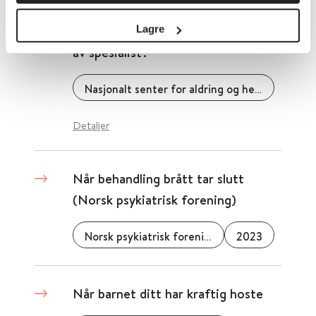
Når bør demensutredning utføres
Lagre
av spesialist?
Nasjonalt senter for aldring og helse
Detaljer
Når behandling brått tar slutt
(Norsk psykiatrisk forening)
Norsk psykiatrisk forening
2023
Når barnet ditt har kraftig hoste