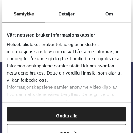
Detaljer
Samtykke
Detaljer
Om
Vårt nettsted bruker informasjonskapsler
Helsebiblioteket bruker teknologier, inkludert
informasjonskapsler/«cookies» til å samle informasjon
om deg for å kunne gi deg best mulig brukeropplevelse.
Informasjonskapslene samler statistikk om hvordan
nettsidene brukes. Dette gir verdifull innsikt som gjør at
vi kan forbedre oss.
Om oss
Informasjonskapslene samler anonyme videoklipp av
hvordan nettsidene våres benyttes. Dette gir verdifull
Om Helsebiblioteket
innsikt som gjør at vi kan forbedre oss.
Personvern og informasjonskapsler
Godta alle
Tilgjengelighetserklæring
Information in English
Lagre