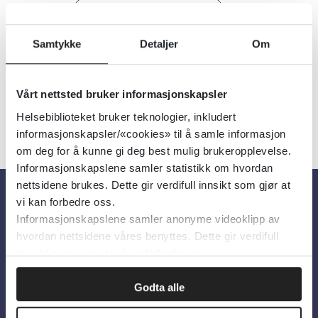
Den norske legeforening
Samtykke
Detaljer
Om
Detaljer
Vårt nettsted bruker informasjonskapsler
Helsebiblioteket bruker teknologier, inkludert
informasjonskapsler/«cookies» til å samle informasjon
om deg for å kunne gi deg best mulig brukeropplevelse.
Informasjonskapslene samler statistikk om hvordan
nettsidene brukes. Dette gir verdifull innsikt som gjør at
vi kan forbedre oss.
Om oss
Informasjonskapslene samler anonyme videoklipp av
hvordan nettsidene våres benyttes. Dette gir verdifull
innsikt som gjør at vi kan forbedre oss.
Om Helsebiblioteket
Personvern og informasjonskapsler
Godta alle
Tilgjengelighetserklæring