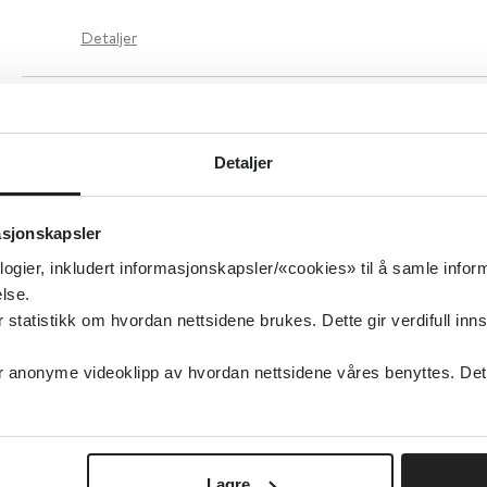
Detaljer
Detaljer
asjonskapsler
logier, inkludert informasjonskapsler/«cookies» til å samle info
lse.
tatistikk om hvordan nettsidene brukes. Dette gir verdifull inns
anonyme videoklipp av hvordan nettsidene våres benyttes. Dette 
Lagre