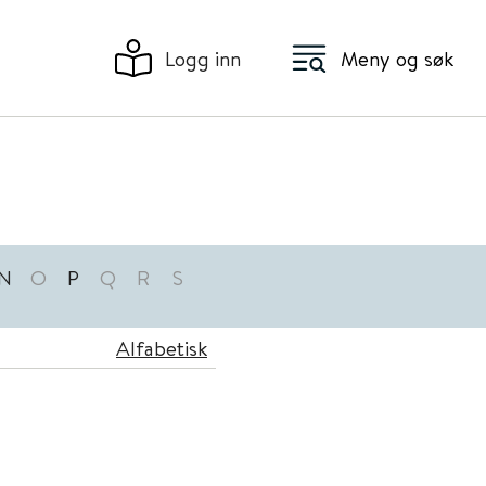
Logg inn
Meny og søk
N
O
P
Q
R
S
Alfabetisk