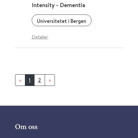
Intensity - Dementia
Universitetet i Bergen
Detaljer
«
1
2
»
Om oss