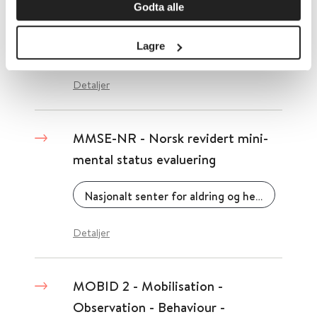
Godta alle
Assessment Scale
Lagre
Den norske legeforening
Detaljer
MMSE-NR - Norsk revidert mini-
mental status evaluering
Nasjonalt senter for aldring og helse
Detaljer
MOBID 2 - Mobilisation -
Observation - Behaviour -