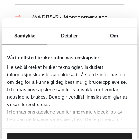
MADRS-S - Montgomery and
Åsberg Depression Rating Scale
(selvutfylling)
Samtykke
Detaljer
Om
Detaljer
Vårt nettsted bruker informasjonskapsler
Helsebiblioteket bruker teknologier, inkludert
informasjonskapsler/«cookies» til å samle informasjon
Mayo søvnskjema
om deg for å kunne gi deg best mulig brukeropplevelse.
Informasjonskapslene samler statistikk om hvordan
Haukeland Universitetssykehus
nettsidene brukes. Dette gir verdifull innsikt som gjør at
vi kan forbedre oss.
Detaljer
Informasjonskapslene samler anonyme videoklipp av
hvordan nettsidene våres benyttes. Dette gir verdifull
innsikt som gjør at vi kan forbedre oss.
MDAS - The Memorial Delirium