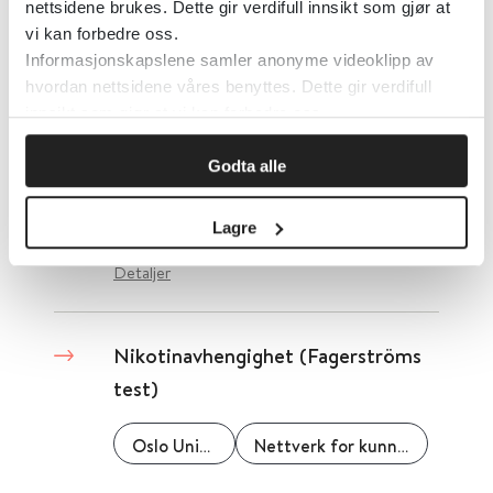
nettsidene brukes. Dette gir verdifull innsikt som gjør at
Detaljer
vi kan forbedre oss.
Informasjonskapslene samler anonyme videoklipp av
hvordan nettsidene våres benyttes. Dette gir verdifull
NPI - The Neuropsychiatric
innsikt som gjør at vi kan forbedre oss.
Inventory / Nevropsykiatrisk
evalueringsguide
Godta alle
Nasjonalt senter for aldring og helse
Lagre
Detaljer
Nikotinavhengighet (Fagerströms
test)
Oslo Universitetssykehus
Nettverk for kunnskapsbaserte fagprosedyrer