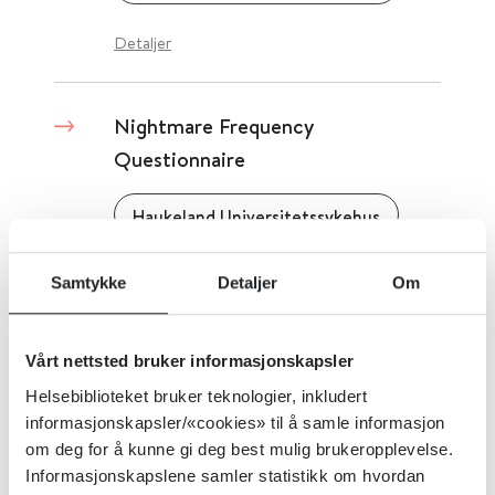
Detaljer
Nightmare Frequency
Questionnaire
Haukeland Universitetssykehus
Detaljer
Samtykke
Detaljer
Om
Norsk geriatrisk forenings side
Vårt nettsted bruker informasjonskapsler
med tester
Helsebiblioteket bruker teknologier, inkludert
informasjonskapsler/«cookies» til å samle informasjon
Den norske legeforening
om deg for å kunne gi deg best mulig brukeropplevelse.
Informasjonskapslene samler statistikk om hvordan