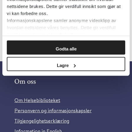
nettsidene brukes. Dette gir verdifull innsikt som gjør at
Detaljer
vi kan forbedre oss.
Informasjonskapslene samler anonyme videoklipp av
hvordan nettsidene våres benyttes. Dette gir verdifull
innsikt som gjør at vi kan forbedre oss.
Godta alle
Lagre
Om oss
Om Helsebiblioteket
Personvern og informasjonskapsler
Tilgjengelighetserklæring
Information in English