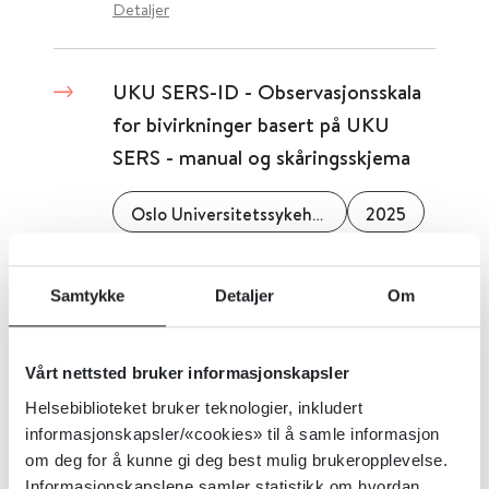
Detaljer
UKU SERS-ID - Observasjonsskala
for bivirkninger basert på UKU
SERS - manual og skåringsskjema
Oslo Universitetssykehus
2025
Detaljer
Samtykke
Detaljer
Om
Utredningsverktøy for
Vårt nettsted bruker informasjonskapsler
personlighetsforstyrrelser hos
Helsebiblioteket bruker teknologier, inkludert
Oslo Universitetssykehus
informasjonskapsler/«cookies» til å samle informasjon
om deg for å kunne gi deg best mulig brukeropplevelse.
Oslo Universitetssykehus
Informasjonskapslene samler statistikk om hvordan