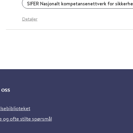
Detaljer
oss
lsebiblioteket
 og ofte stilte spørsmål