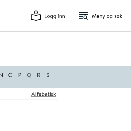
Logg inn
Meny og søk
N
O
P
Q
R
S
Alfabetisk