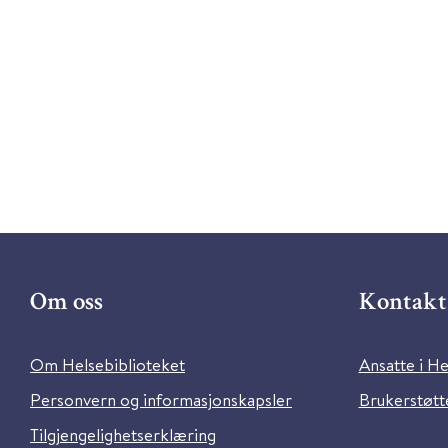
Om oss
Kontakt 
Om Helsebiblioteket
Ansatte i He
Personvern og informasjonskapsler
Brukerstøtte
Tilgjengelighetserklæring