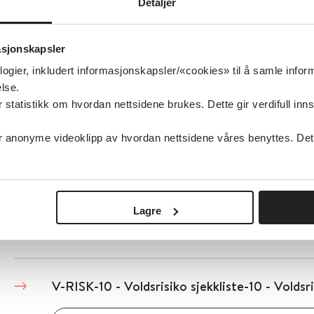
Detaljer
VAFA - Skjema for vurdering av aggressiv og f
brukerveiledning
asjonskapsler
Helsebiblioteket
logier, inkludert informasjonskapsler/«cookies» til å samle info
lse.
tatistikk om hvordan nettsidene brukes. Dette gir verdifull inns
Detaljer
anonyme videoklipp av hvordan nettsidene våres benyttes. Dette 
V-RISK-10 - Voldsrisiko sjekkliste-10 - Voldsr
Lagre
Detaljer
V-RISK-10 - Voldsrisiko sjekkliste-10 - Voldsr