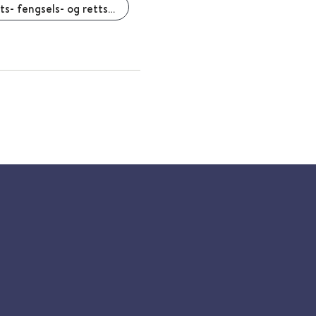
SIFER Nasjonalt kompetansenettverk for sikkerhets- fengsels- og rettspsykiatri