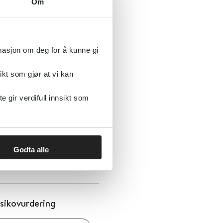
Om
arlig atferd -
rmasjon om deg for å kunne gi
ikt som gjør at vi kan
gir verdifull innsikt som
isikovurdering
SIFER Nasjonalt kompetansenettverk for sikkerhets- fengsels- og rettspsykiatri
Godta alle
isikovurdering