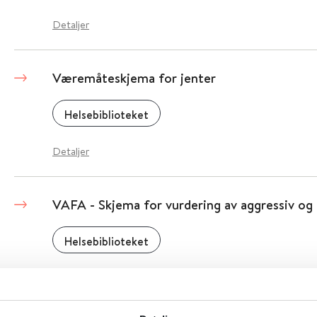
Detaljer
Væremåteskjema for jenter
Helsebiblioteket
Detaljer
VAFA - Skjema for vurdering av aggressiv og f
Helsebiblioteket
Detaljer