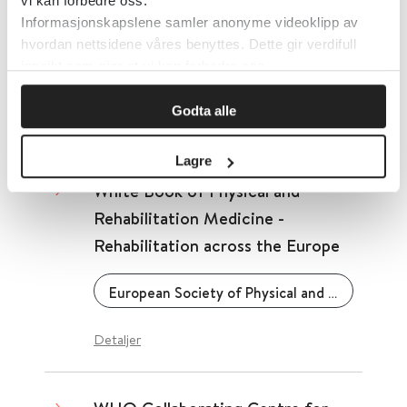
impairmaent rating scale - self
vi kan forbedre oss.
Informasjonskapslene samler anonyme videoklipp av
report
hvordan nettsidene våres benyttes. Dette gir verdifull
innsikt som gjør at vi kan forbedre oss.
Helsebiblioteket
Godta alle
Detaljer
Lagre
White Book of Physical and
Rehabilitation Medicine -
Rehabilitation across the Europe
European Society of Physical and Rehabilitation Medicine
Detaljer