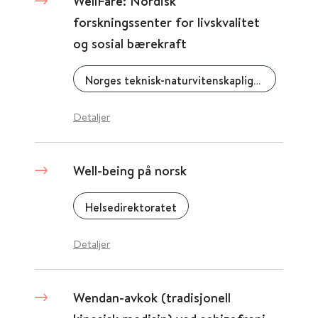
WellFare: Nordisk
forskningssenter for livskvalitet
og sosial bærekraft
Norges teknisk-naturvitenskaplige universitet (NTNU)
Detaljer
Well-being på norsk
Helsedirektoratet
Detaljer
Wendan-avkok (tradisjonell