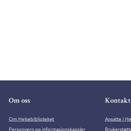
Om oss
Kontakt 
Om Helsebiblioteket
Ansatte i He
Personvern og informasjonskapsler
Brukerstøtte