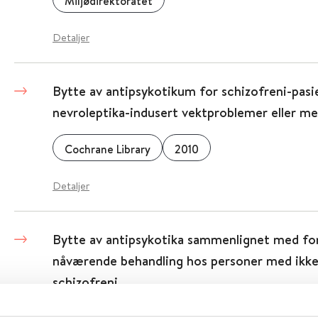
Miljødirektoratet
Detaljer
Bytte av antipsykotikum for schizofreni-pas
nevroleptika-indusert vektproblemer eller 
Cochrane Library
2010
Detaljer
Bytte av antipsykotika sammenlignet med for
nåværende behandling hos personer med ikk
schizofreni