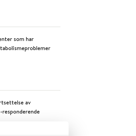
ienter som har
metabolismeproblemer
tsettelse av
e-responderende