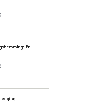
ingshemming: En
nlegging