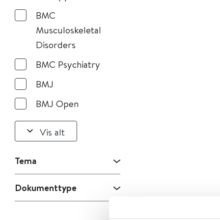
BMC
Musculoskeletal
Disorders
BMC Psychiatry
BMJ
BMJ Open
Vis alt
Tema
Dokumenttype