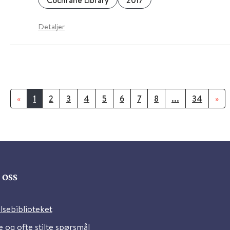
Cochrane Library
2017
Detaljer
«
1
2
3
4
5
6
7
8
...
34
»
oss
lsebiblioteket
 og ofte stilte spørsmål