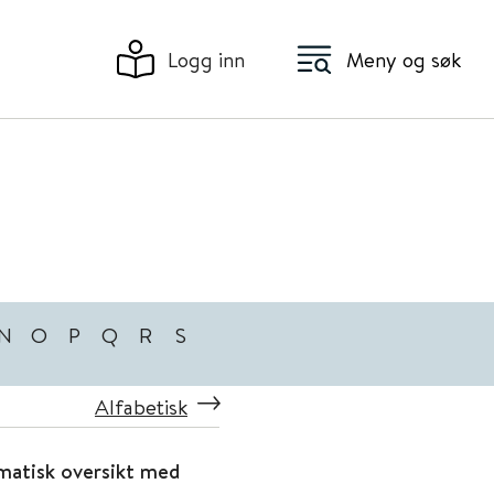
Logg inn
Meny og søk
N
O
P
Q
R
S
Alfabetisk
ematisk oversikt med