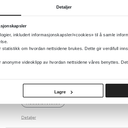
Cochrane Library
2025
Detaljer
Detaljer
asjonskapsler
logier, inkludert informasjonskapsler/«cookies» til å samle info
Byttbare legemidler
lse.
tatistikk om hvordan nettsidene brukes. Dette gir verdifull inns
Statens legemiddelverk
anonyme videoklipp av hvordan nettsidene våres benyttes. Dette 
Detaljer
BVC - Brøset Violence Checklist - Skjema
Lagre
Helsebiblioteket
Detaljer