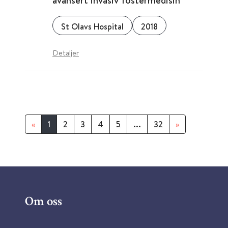
avansert invasiv fostermedisin
St Olavs Hospital
2018
Detaljer
«
1
2
3
4
5
...
32
»
Om oss