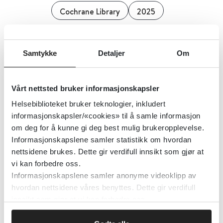
Cochrane Library
2025
Detaljer
Samtykke
Detaljer
Om
NAPHAs kurs om recovery-støtte
Vårt nettsted bruker informasjonskapsler
Nasjonalt kompetansesenter for psykisk helsearbeid (NAPHA)
Helsebiblioteket bruker teknologier, inkludert
informasjonskapsler/«cookies» til å samle informasjon
Detaljer
om deg for å kunne gi deg best mulig brukeropplevelse.
Informasjonskapslene samler statistikk om hvordan
nettsidene brukes. Dette gir verdifull innsikt som gjør at
Narkotika i Norge
vi kan forbedre oss.
Informasjonskapslene samler anonyme videoklipp av
hvordan nettsidene våres benyttes. Dette gir verdifull
Folkehelseinstituttet (FHI)
innsikt som gjør at vi kan forbedre oss.
Detaljer