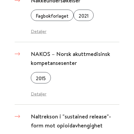
Nakkeundersøkelser
Fagbokforlaget
2021
Detaljer
NAKOS – Norsk akuttmedisinsk
kompetansesenter
2015
Detaljer
Naltrekson i "sustained release"-
form mot opioidavhengighet