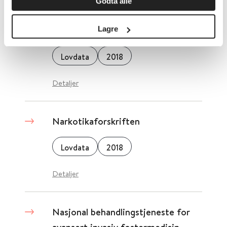
Godta alle
Narkotika i Straffeloven
Lagre
Lovdata
2018
Detaljer
Narkotikaforskriften
Lovdata
2018
Detaljer
Nasjonal behandlingstjeneste for