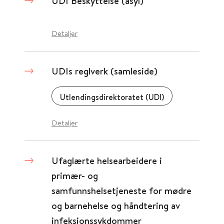
UDI Beskyttelse (asyl)
Detaljer
UDIs reglverk (samleside)
Utlendingsdirektoratet (UDI)
Detaljer
Ufaglærte helsearbeidere i
primær- og
samfunnshelsetjeneste for mødre
og barnehelse og håndtering av
infeksjonssykdommer