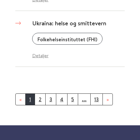
Ukraina: helse og smittevern
Folkehelseinstituttet (FHI)
Detaljer
«
1
2
3
4
5
...
13
»