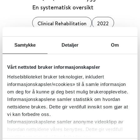
En systematisk oversikt
Clinical Rehabilitation
2022
Detaljer
Samtykke
Detaljer
Om
UiT Norges arktiske universitet -
Vårt nettsted bruker informasjonskapsler
Institutt for klinisk odontologi
Helsebiblioteket bruker teknologier, inkludert
informasjonskapsler/«cookies» til å samle informasjon
om deg for å kunne gi deg best mulig brukeropplevelse.
Detaljer
Informasjonskapslene samler statistikk om hvordan
nettsidene brukes. Dette gir verdifull innsikt som gjør at
vi kan forbedre oss.
UKOM - Statens
Informasjonskapslene samler anonyme videoklipp av
undersøkelseskommisjon for
hvordan nettsidene våres benyttes. Dette gir verdifull
helse- og omsorgstjenesten
innsikt som gjør at vi kan forbedre oss.