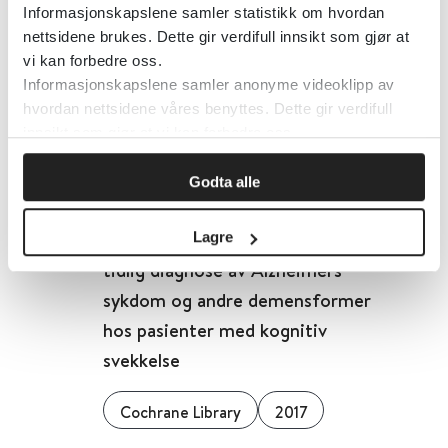
diagnose av Alzheimers sykdom og
Informasjonskapslene samler statistikk om hvordan
andre demensformer hos
nettsidene brukes. Dette gir verdifull innsikt som gjør at
pasienter med kognitiv svekkelse
vi kan forbedre oss.
Informasjonskapslene samler anonyme videoklipp av
hvordan nettsidene våres benyttes. Dette gir verdifull
Cochrane Library
2017
innsikt som gjør at vi kan forbedre oss.
Detaljer
Godta alle
18F PET med flutemetamol for
Lagre
tidlig diagnose av Alzheimers
sykdom og andre demensformer
hos pasienter med kognitiv
svekkelse
Cochrane Library
2017