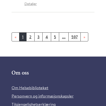
Detaljer
«
1
2
3
4
5
...
597
»
Om oss
Om Helsebiblioteket
Personvern og informasjonskapsler
Tilgjengelighetserklæring