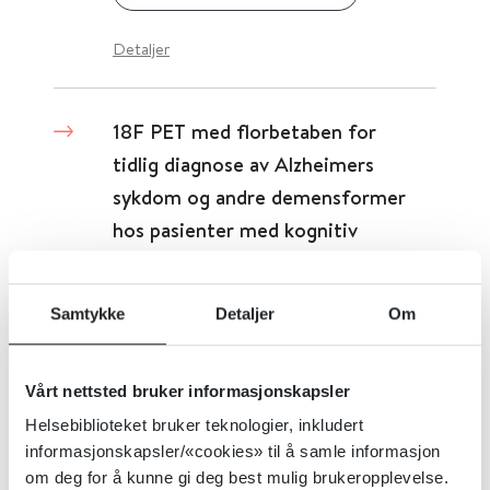
Detaljer
18F PET med florbetaben for
tidlig diagnose av Alzheimers
sykdom og andre demensformer
hos pasienter med kognitiv
svekkelse
Samtykke
Detaljer
Om
Cochrane Library
2017
Detaljer
Vårt nettsted bruker informasjonskapsler
Helsebiblioteket bruker teknologier, inkludert
informasjonskapsler/«cookies» til å samle informasjon
18F PET med florbetapir for tidlig
om deg for å kunne gi deg best mulig brukeropplevelse.