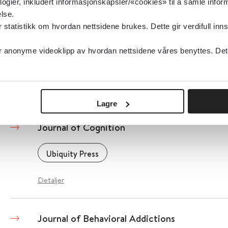
logier, inkludert informasjonskapsler/«cookies» til å samle info
lse.
tatistikk om hvordan nettsidene brukes. Dette gir verdifull inns
Journal of Eating Disorders
anonyme videoklipp av hvordan nettsidene våres benyttes. Dette 
BioMed Central (BMC)
2020
Detaljer
Lagre
Journal of Cognition
Ubiquity Press
Detaljer
Journal of Behavioral Addictions