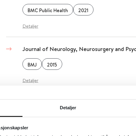
BMC Public Health
2021
Detaljer
Journal of Neurology, Neurosurgery and Psyc
BMJ
2015
Detaljer
Journal of Medical Internet Research Mental
Detaljer
Society of Digital Psychiatry
asjonskapsler
Detaljer