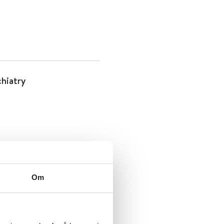
hiatry
 Health
Om