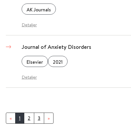
AK Journals
Detaljer
Journal of Anxiety Disorders
Elsevier
2021
Detaljer
«
1
2
3
»