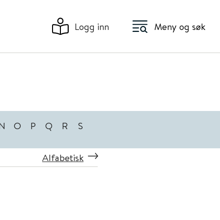
Logg inn
Meny og søk
N
O
P
Q
R
S
Alfabetisk