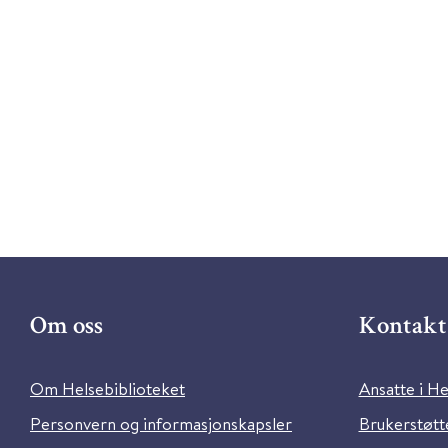
Om oss
Kontakt 
Om Helsebiblioteket
Ansatte i He
Personvern og informasjonskapsler
Brukerstøtte