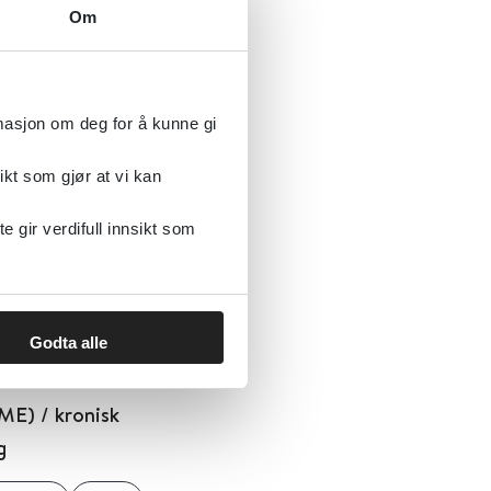
Om
rmasjon om deg for å kunne gi
ikt som gjør at vi kan
lines on the diagnosis
rative Neoplasms
gir verdifull innsikt som
Godta alle
 ME) / kronisk
g