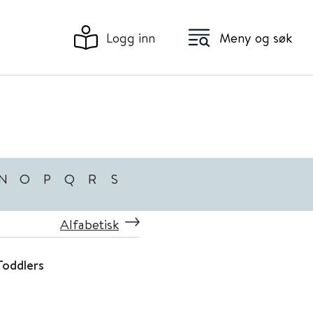
Logg inn
Meny og søk
N
O
P
Q
R
S
Alfabetisk
Toddlers