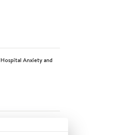
 Hospital Anxiety and
 tiltak fra
rn for barn og unge