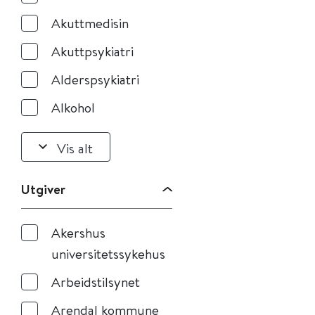
Akuttmedisin
Akuttpsykiatri
Alderspsykiatri
Alkohol
Vis alt
Utgiver
Akershus
universitetssykehus
Arbeidstilsynet
Arendal kommune