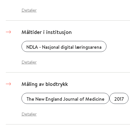
Detaljer
Måltider i institusjon
NDLA - Nasjonal digital læringsarena
Detaljer
Måling av blodtrykk
The New England Journal of Medicine
2017
Detaljer