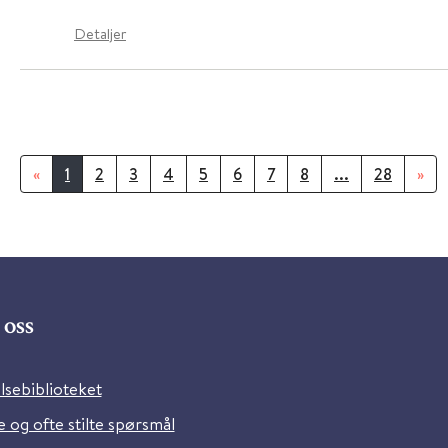
Detaljer
«
1
2
3
4
5
6
7
8
...
28
»
oss
lsebiblioteket
 og ofte stilte spørsmål