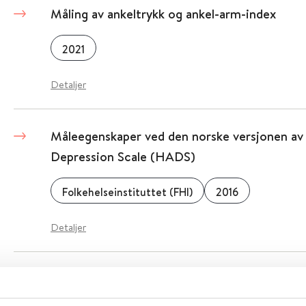
Måling av ankeltrykk og ankel-arm-index
2021
Detaljer
Måleegenskaper ved den norske versjonen av
Depression Scale (HADS)
Folkehelseinstituttet (FHI)
2016
Detaljer
Myter og anekdoter eller realiteter? Barn med
barnevernet og tjenester fra psykisk helseve