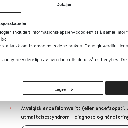
Detaljer
2021
asjonskapsler
Detaljer
logier, inkludert informasjonskapsler/«cookies» til å samle info
lse.
tatistikk om hvordan nettsidene brukes. Dette gir verdifull inns
Myeloproliferative sykdommer - Nordic guide
and treatment of patients with Myeloprolife
anonyme videoklipp av hvordan nettsidene våres benyttes. Dette 
2017
Detaljer
Lagre
Myalgisk encefalomyelitt (eller encefaopati,
utmattelsessyndrom - diagnose og håndterin