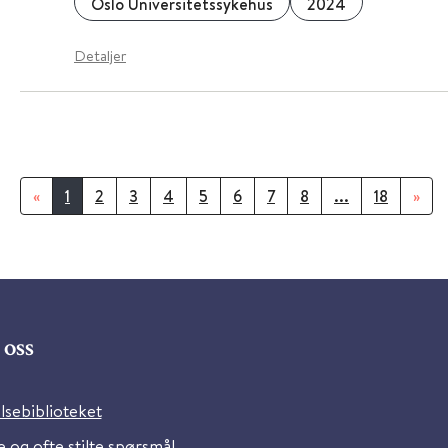
Oslo Universitetssykehus
2024
Detaljer
«
1
2
3
4
5
6
7
8
...
18
»
oss
lsebiblioteket
 og ofte stilte spørsmål