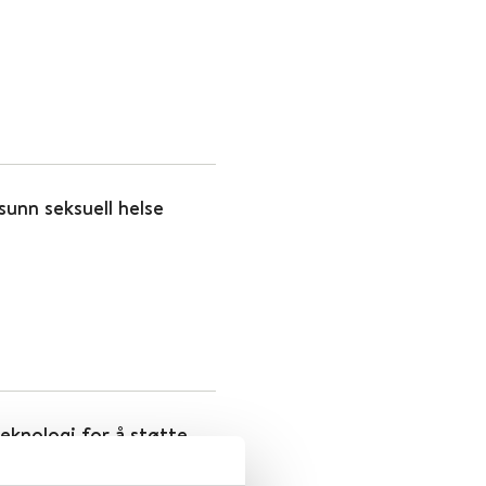
unn seksuell helse
eknologi for å støtte