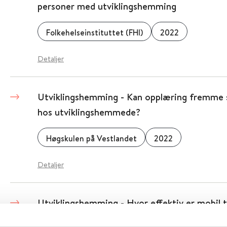
personer med utviklingshemming
Folkehelseinstituttet (FHI)
2022
Detaljer
Utviklingshemming - Kan opplæring fremme s
hos utviklingshemmede?
Høgskulen på Vestlandet
2022
Detaljer
Utviklingshemming - Hvor effektiv er mobil t
personer med funksjonshemming?