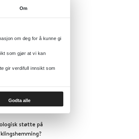
Om
rmasjon om deg for å kunne gi
e for å rekruttere og
ikt som gjør at vi kan
arbeider med personer
gir verdifull innsikt som
Godta alle
ologisk støtte på
viklingshemming?