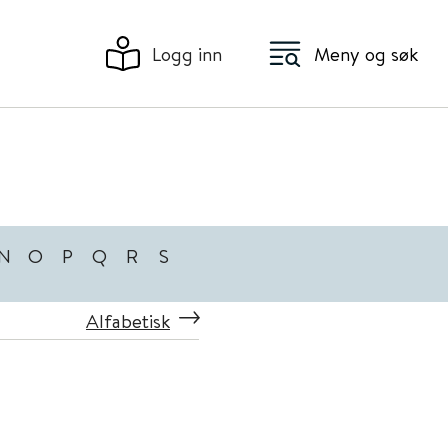
Logg inn
Meny og søk
N
O
P
Q
R
S
Alfabetisk