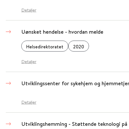
Detaljer
Uønsket hendelse - hvordan melde
Helsedirektoratet
2020
Detaljer
Utviklingssenter for sykehjem og hjemmetje
Detaljer
Utviklingshemming - Støttende teknologi på 