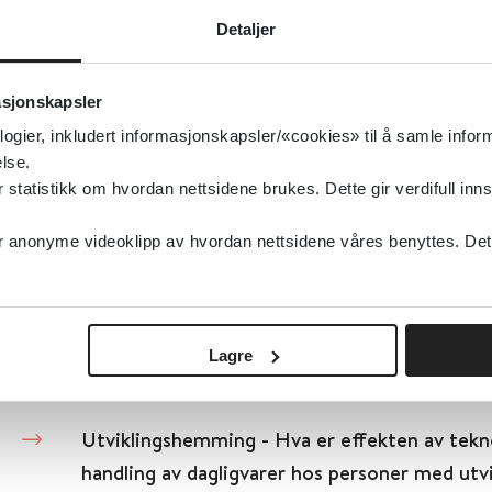
Detaljer
Folkehelseinstituttet (FHI)
2022
Detaljer
asjonskapsler
logier, inkludert informasjonskapsler/«cookies» til å samle info
lse.
Utviklingshemming - Hvilke tiltak er effektiv
tatistikk om hvordan nettsidene brukes. Dette gir verdifull inns
beholde helsefaglig og annet personell som 
med utviklingshemming?
anonyme videoklipp av hvordan nettsidene våres benyttes. Dette 
Folkehelseinstituttet (FHI)
2022
Lagre
Detaljer
Utviklingshemming - Hva er effekten av tekn
handling av dagligvarer hos personer med ut