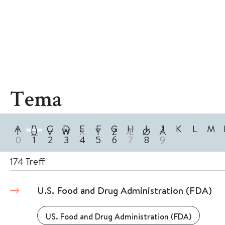
Tema
A
B
C
D
E
F
G
H
I
J
K
L
M
T
U
V
W
X
Y
Z
Æ
Ø
Å
0
1
2
3
4
5
6
7
8
9
174
Treff
U.S. Food and Drug Administration (FDA)
US. Food and Drug Administration (FDA)