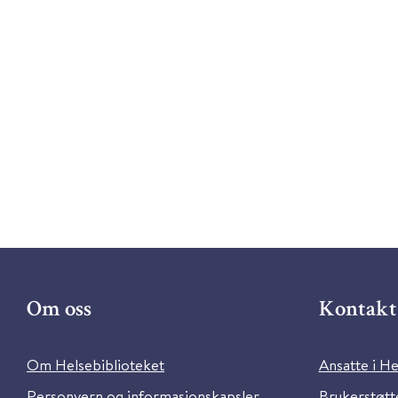
Om oss
Kontakt 
Om Helsebiblioteket
Ansatte i He
Personvern og informasjonskapsler
Brukerstøtte