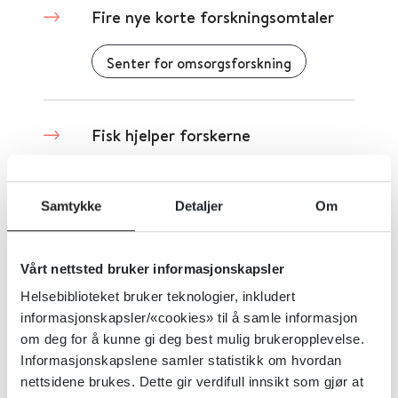
Fire nye korte forskningsomtaler
Senter for omsorgsforskning
Fisk hjelper forskerne
Senter for omsorgsforskning
2020
Samtykke
Detaljer
Om
Fleksibilitet og inkludering
Vårt nettsted bruker informasjonskapsler
Helsebiblioteket bruker teknologier, inkludert
Senter for omsorgsforskning
2023
informasjonskapsler/«cookies» til å samle informasjon
om deg for å kunne gi deg best mulig brukeropplevelse.
Informasjonskapslene samler statistikk om hvordan
For få senger og svikt i
nettsidene brukes. Dette gir verdifull innsikt som gjør at