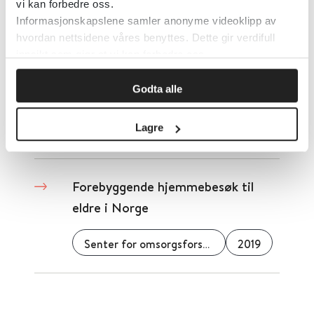
bemanningsnorm
vi kan forbedre oss.
Informasjonskapslene samler anonyme videoklipp av
Senter for omsorgsforskning
2023
hvordan nettsidene våres benyttes. Dette gir verdifull
innsikt som gjør at vi kan forbedre oss.
Godta alle
Forebygge ensomhet?
Lagre
Senter for omsorgsforskning
2023
Forebyggende hjemmebesøk til
eldre i Norge
Senter for omsorgsforskning
2019