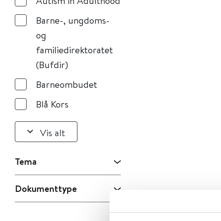
Autism in Adulthood
Barne-, ungdoms-
og
familiedirektoratet
(Bufdir)
Barneombudet
Blå Kors
Vis alt
Tema
Dokumenttype