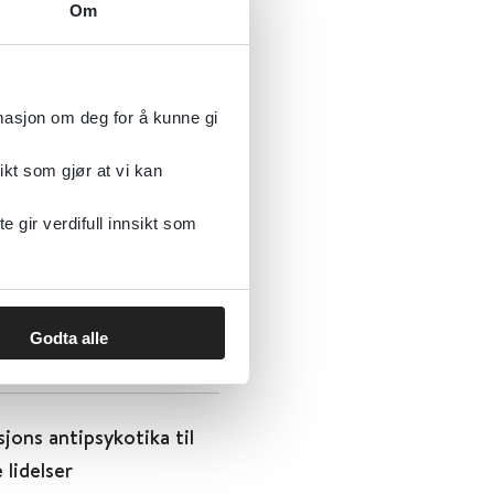
gresjon utløst av
Om
rmasjon om deg for å kunne gi
ikt som gjør at vi kan
gir verdifull innsikt som
Godta alle
ons antipsykotika til
 lidelser