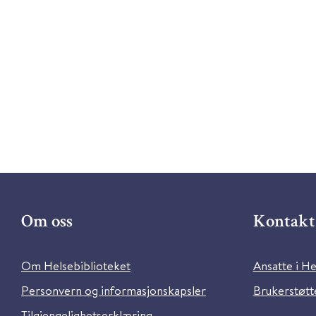
Om oss
Kontakt 
Om Helsebiblioteket
Ansatte i He
Personvern og informasjonskapsler
Brukerstøtte
Tilgjengelighetserklæring