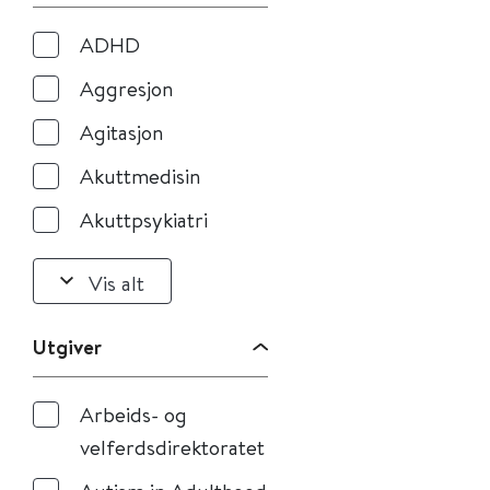
ADHD
Aggresjon
Agitasjon
Akuttmedisin
Akuttpsykiatri
Vis alt
Utgiver
Arbeids- og
velferdsdirektoratet