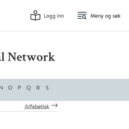
Logg inn
Meny og søk
al Network
N
O
P
Q
R
S
Alfabetisk