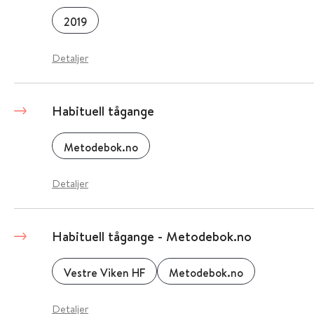
2019
Detaljer
Habituell tågange
Metodebok.no
Detaljer
Habituell tågange - Metodebok.no
Vestre Viken HF
Metodebok.no
Detaljer