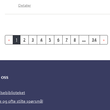
Detaljer
«
1
2
3
4
5
6
7
8
...
34
»
oss
lsebiblioteket
 og ofte stilte spørsmål