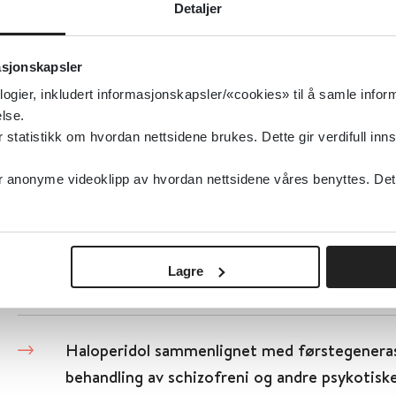
Haloperidol med tillegg av prometazin for ag
Detaljer
psykose
asjonskapsler
Cochrane Library
2016
logier, inkludert informasjonskapsler/«cookies» til å samle info
lse.
Detaljer
tatistikk om hvordan nettsidene brukes. Dette gir verdifull inns
anonyme videoklipp av hvordan nettsidene våres benyttes. Dette 
Haloperidol mot agitasjon ved demens
Cochrane Library
2002
Lagre
Detaljer
Haloperidol sammenlignet med førstegenerasj
behandling av schizofreni og andre psykotiske