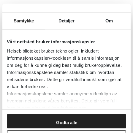
Danseterapi og bevegelsesterapi
for å forbedre psykiske og fysiske
Samtykke
Detaljer
Om
utfall hos kreftpasienter
Cochrane Library
2015
Vårt nettsted bruker informasjonskapsler
Helsebiblioteket bruker teknologier, inkludert
Detaljer
informasjonskapsler/«cookies» til å samle informasjon
om deg for å kunne gi deg best mulig brukeropplevelse.
Informasjonskapslene samler statistikk om hvordan
Danseterapi ved depresjon
nettsidene brukes. Dette gir verdifull innsikt som gjør at
vi kan forbedre oss.
2015
Informasjonskapslene samler anonyme videoklipp av
hvordan nettsidene våres benyttes. Dette gir verdifull
innsikt som gjør at vi kan forbedre oss.
Detaljer
Godta alle
Danseterapi ved schizofreni