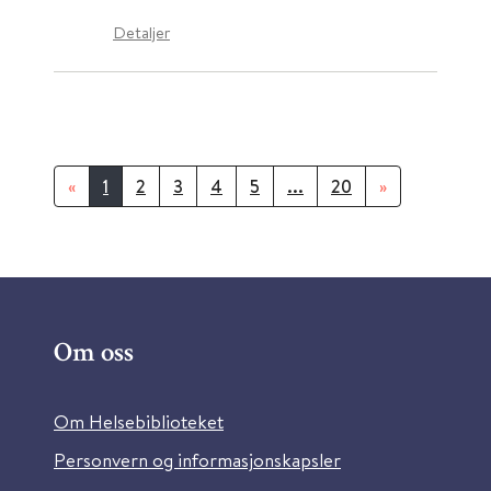
Detaljer
«
1
2
3
4
5
...
20
»
Om oss
Om Helsebiblioteket
Personvern og informasjonskapsler