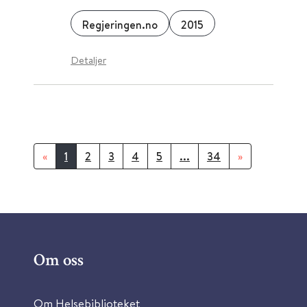
Regjeringen.no
2015
Detaljer
«
1
2
3
4
5
...
34
»
Om oss
Om Helsebiblioteket