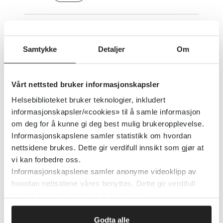
Lagerhold - Anbefalt lagerhold av
CBRNE-antidoter og legemidler i
Samtykke
Detaljer
Om
norsk helsetjeneste
Vårt nettsted bruker informasjonskapsler
Oslo Universitetssykehus
2021
Helsebiblioteket bruker teknologier, inkludert
informasjonskapsler/«cookies» til å samle informasjon
Detaljer
om deg for å kunne gi deg best mulig brukeropplevelse.
Informasjonskapslene samler statistikk om hvordan
nettsidene brukes. Dette gir verdifull innsikt som gjør at
Lamotrigin i
vi kan forbedre oss.
vedlikeholdsbehandling av bipolar
Informasjonskapslene samler anonyme videoklipp av
lidelse
hvordan nettsidene våres benyttes. Dette gir verdifull
innsikt som gjør at vi kan forbedre oss.
Cochrane Library
2021
Godta alle