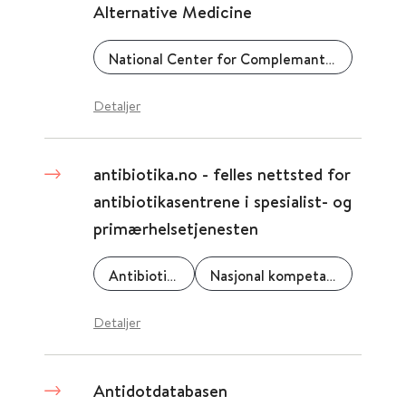
Alternative Medicine
National Center for Complemantary and Alternative Medicine
Detaljer
antibiotika.no - felles nettsted for
antibiotikasentrene i spesialist- og
primærhelsetjenesten
Antibiotikasenteret for primærmedisin (ASP)
Nasjonal kompetansetjeneste for antibiotikabruk i spesialisthelsetjenesten (KAS)
Detaljer
Antidotdatabasen