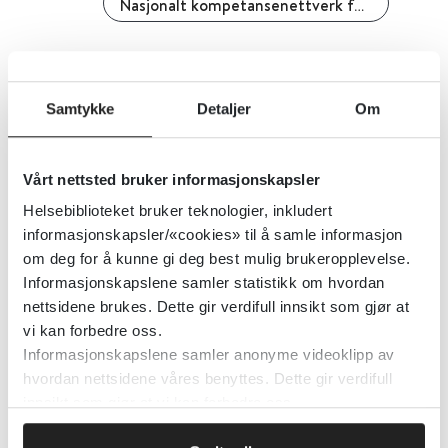
Nasjonalt kompetansenettverk for legemidler til barn
Detaljer
Samtykke
Detaljer
Om
Bioekvivalens: Orange Book - FDA
Vårt nettsted bruker informasjonskapsler
US. Food and Drug Administration (FDA)
Helsebiblioteket bruker teknologier, inkludert
Detaljer
informasjonskapsler/«cookies» til å samle informasjon
om deg for å kunne gi deg best mulig brukeropplevelse.
Informasjonskapslene samler statistikk om hvordan
Cochrane Complementary
nettsidene brukes. Dette gir verdifull innsikt som gjør at
vi kan forbedre oss.
Medicine
Informasjonskapslene samler anonyme videoklipp av
hvordan nettsidene våres benyttes. Dette gir verdifull
Cochrane Library
innsikt som gjør at vi kan forbedre oss.
Detaljer