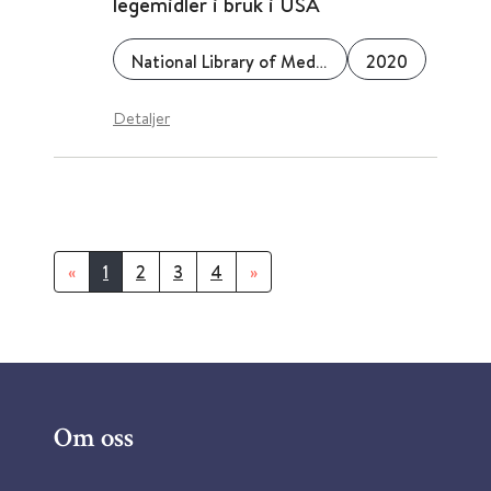
legemidler i bruk i USA
National Library of Medicine (NLM)
2020
Detaljer
«
1
2
3
4
»
Om oss