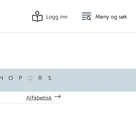
Logg inn
Meny og søk
N
O
P
Q
R
S
Alfabetisk