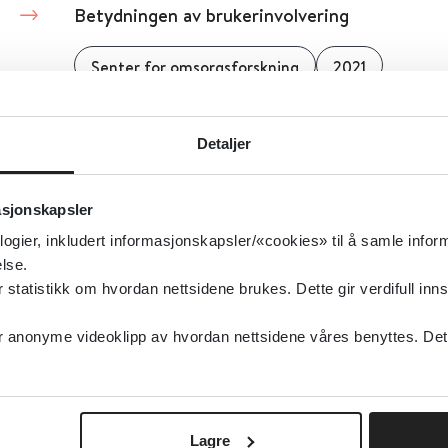
Betydningen av brukerinvolvering
Senter for omsorgsforskning
2021
Bleier til vaksne
Detaljer
2023
asjonskapsler
logier, inkludert informasjonskapsler/«cookies» til å samle info
lse.
Bleier til voksne
tatistikk om hvordan nettsidene brukes. Dette gir verdifull inns
Senter for omsorgsforskning
2023
anonyme videoklipp av hvordan nettsidene våres benyttes. Dette 
Bo trygt hjemme
Lagre