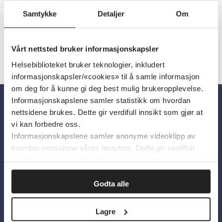
Detaljer
Samtykke
Detaljer
Om
Vårt nettsted bruker informasjonskapsler
Helsebiblioteket bruker teknologier, inkludert
informasjonskapsler/«cookies» til å samle informasjon
om deg for å kunne gi deg best mulig brukeropplevelse.
Informasjonskapslene samler statistikk om hvordan
nettsidene brukes. Dette gir verdifull innsikt som gjør at
Om oss
vi kan forbedre oss.
Informasjonskapslene samler anonyme videoklipp av
hvordan nettsidene våres benyttes. Dette gir verdifull
Om Helsebiblioteket
innsikt som gjør at vi kan forbedre oss.
Personvern og informasjonskapsler
Tilgjengelighetserklæring
Godta alle
Information in English
Lagre
Bilder fra Colourbox.com