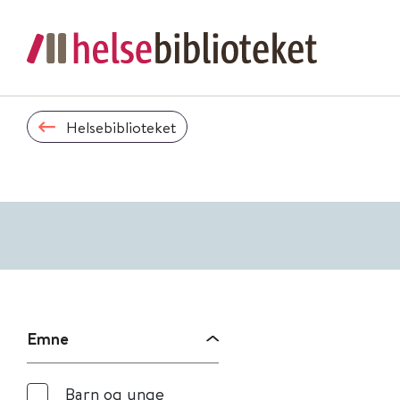
Helsebiblioteket
Emne
Barn og unge