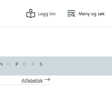
Logg inn
Meny og søk
N
O
P
Q
R
S
Alfabetisk