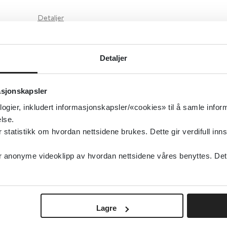
Detaljer
Detaljer
asjonskapsler
logier, inkludert informasjonskapsler/«cookies» til å samle info
lse.
tatistikk om hvordan nettsidene brukes. Dette gir verdifull inns
anonyme videoklipp av hvordan nettsidene våres benyttes. Dette 
Lagre