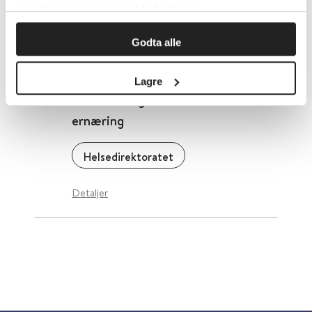
innsikt som gjør at vi kan forbedre oss.
Folkehelseinstituttet (FHI)
Godta alle
Detaljer
Lagre
Statistikk og undersøkelser om
ernæring
Helsedirektoratet
Detaljer