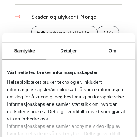
Skader og ulykker i Norge
Folkehelseinstituttet (FHI)
2022
Detaljer
Samtykke
Detaljer
Om
Sosiale helseforskjeller i Norge
Vårt nettsted bruker informasjonskapsler
Helsebiblioteket bruker teknologier, inkludert
Folkehelseinstituttet (FHI)
2019
informasjonskapsler/«cookies» til å samle informasjon
om deg for å kunne gi deg best mulig brukeropplevelse.
Detaljer
Informasjonskapslene samler statistikk om hvordan
nettsidene brukes. Dette gir verdifull innsikt som gjør at
vi kan forbedre oss.
Statistikk for barnevaksinasjon
Informasjonskapslene samler anonyme videoklipp av
hvordan nettsidene våres benyttes. Dette gir verdifull