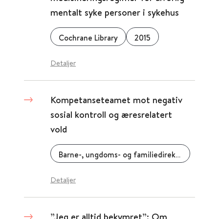
mentalt syke personer i sykehus
Cochrane Library
2015
Detaljer
​Kompetanseteamet mot negativ
sosial kontroll og æresrelatert
vold
Barne-, ungdoms- og familiedirektoratet (Bufdir)
Detaljer
”Jeg er alltid bekymret”: Om