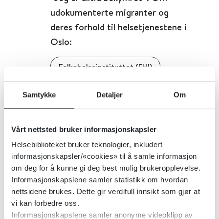
udokumenterte migranter og
deres forhold til helsetjenestene i
Oslo:
Folkehelseinstituttet (FHI)
Detaljer
Samtykke
Detaljer
Om
"Ingen kan hjelpe meg"
Vårt nettsted bruker informasjonskapsler
Helsebiblioteket bruker teknologier, inkludert
Statens undersøkelseskommisjon for helse- og omsorgstjenesten (UKOM)
informasjonskapsler/«cookies» til å samle informasjon
om deg for å kunne gi deg best mulig brukeropplevelse.
Detaljer
Informasjonskapslene samler statistikk om hvordan
nettsidene brukes. Dette gir verdifull innsikt som gjør at
vi kan forbedre oss.
«Helsebiblioteket» gir fagstoff til
Informasjonskapslene samler anonyme videoklipp av