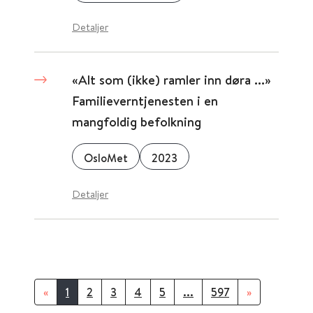
Detaljer
«Alt som (ikke) ramler inn døra ...»
Familieverntjenesten i en
mangfoldig befolkning
OsloMet
2023
Detaljer
«
1
2
3
4
5
...
597
»