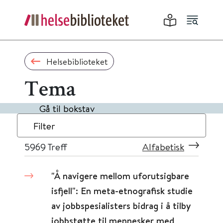
Helsebiblioteket
Tema
Gå til bokstav
Filter
5969
Treff
Alfabetisk
"Å navigere mellom uforutsigbare
isfjell": En meta-etnografisk studie
av jobbspesialisters bidrag i å tilby
jobbstøtte til mennesker med