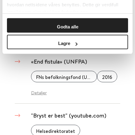
hvordan nettsidene våres benyttes. Dette gir verdifull
alle (krever abonnement)
innsikt som gjør at vi kan forbedre oss.
Dagbladet
2016
Godta alle
Detaljer
Lagre
«End fistula» (UNFPA)
FNs befolkningsfond (UNFPA)
2016
Detaljer
"Bryst er best" (youtube.com)
Helsedirektoratet