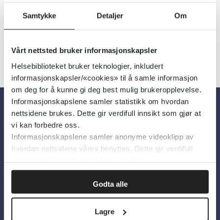
Detaljer
Samtykke
Detaljer
Om
Vårt nettsted bruker informasjonskapsler
Helsebiblioteket bruker teknologier, inkludert
informasjonskapsler/«cookies» til å samle informasjon
om deg for å kunne gi deg best mulig brukeropplevelse.
Informasjonskapslene samler statistikk om hvordan
nettsidene brukes. Dette gir verdifull innsikt som gjør at
Om oss
vi kan forbedre oss.
Informasjonskapslene samler anonyme videoklipp av
hvordan nettsidene våres benyttes. Dette gir verdifull
Om Helsebiblioteket
innsikt som gjør at vi kan forbedre oss.
Personvern og informasjonskapsler
Godta alle
Tilgjengelighetserklæring
Information in English
Lagre