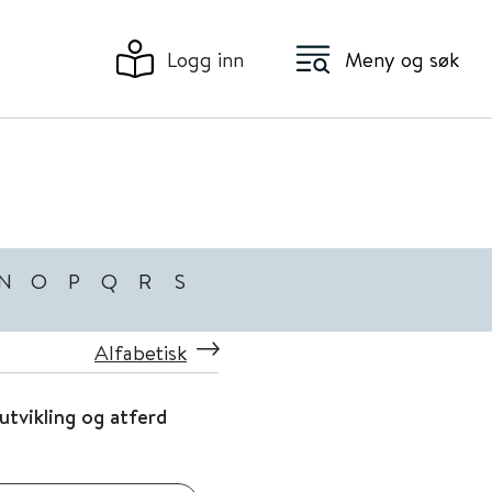
Logg inn
Meny og søk
N
O
P
Q
R
S
Alfabetisk
utvikling og atferd