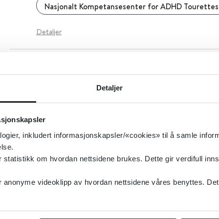
Nasjonalt Kompetansesenter for ADHD Tourettes
Detaljer
5. 2 Helseundersøkelse og helsesamtale - nasj
retningslinje
Detaljer
Helsedirektoratet
asjonskapsler
Detaljer
logier, inkludert informasjonskapsler/«cookies» til å samle info
lse.
tatistikk om hvordan nettsidene brukes. Dette gir verdifull inns
anonyme videoklipp av hvordan nettsidene våres benyttes. Dette 