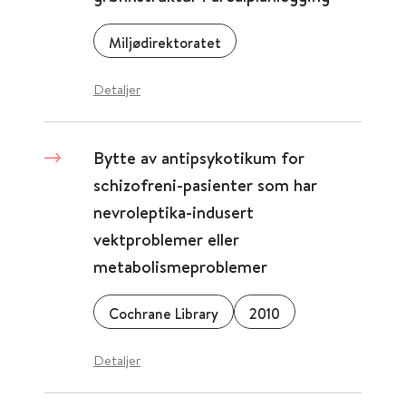
Miljødirektoratet
Detaljer
Bytte av antipsykotikum for
schizofreni-pasienter som har
nevroleptika-indusert
vektproblemer eller
metabolismeproblemer
Cochrane Library
2010
Detaljer