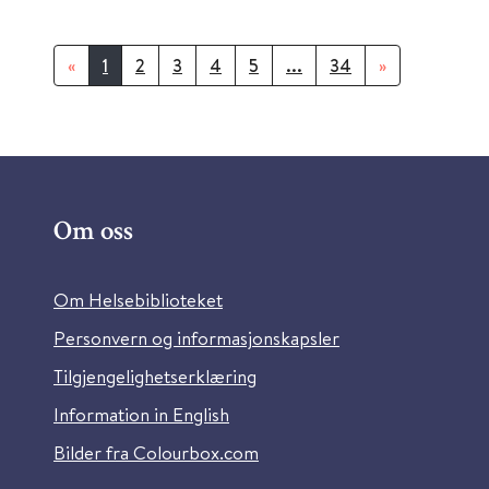
«
1
2
3
4
5
...
34
»
Om oss
Om Helsebiblioteket
Personvern og informasjonskapsler
Tilgjengelighetserklæring
Information in English
Bilder fra Colourbox.com