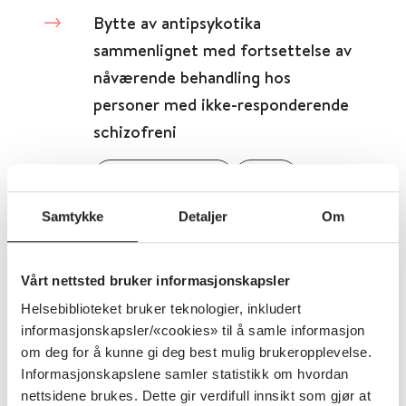
Bytte av antipsykotika
sammenlignet med fortsettelse av
nåværende behandling hos
personer med ikke-responderende
schizofreni
Cochrane Library
2025
Samtykke
Detaljer
Om
Detaljer
Vårt nettsted bruker informasjonskapsler
Byttbare legemidler
Helsebiblioteket bruker teknologier, inkludert
informasjonskapsler/«cookies» til å samle informasjon
Statens legemiddelverk
om deg for å kunne gi deg best mulig brukeropplevelse.
Informasjonskapslene samler statistikk om hvordan
Detaljer
nettsidene brukes. Dette gir verdifull innsikt som gjør at