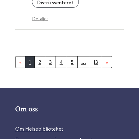
Distrikssenteret
Detaljer
«
1
2
3
4
5
...
13
»
Om oss
Om Helsebiblioteket