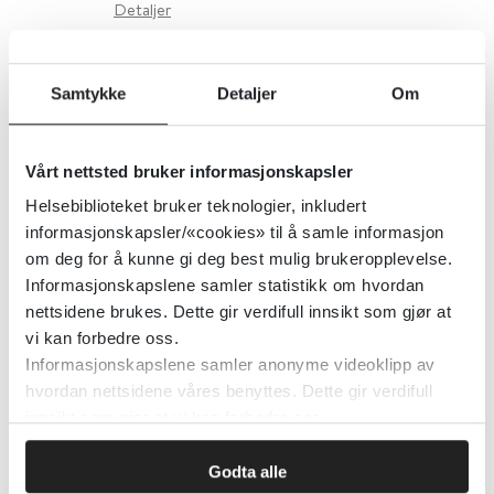
Detaljer
Gynekologi – Cochrane Library
Samtykke
Detaljer
Om
Cochrane Library
Vårt nettsted bruker informasjonskapsler
Detaljer
Helsebiblioteket bruker teknologier, inkludert
informasjonskapsler/«cookies» til å samle informasjon
om deg for å kunne gi deg best mulig brukeropplevelse.
Gynekologi retningslinjer hos
Informasjonskapslene samler statistikk om hvordan
nettsidene brukes. Dette gir verdifull innsikt som gjør at
NICE
vi kan forbedre oss.
Informasjonskapslene samler anonyme videoklipp av
National Institute for Health and Care Excellence (NICE)
hvordan nettsidene våres benyttes. Dette gir verdifull
innsikt som gjør at vi kan forbedre oss.
Detaljer
Godta alle