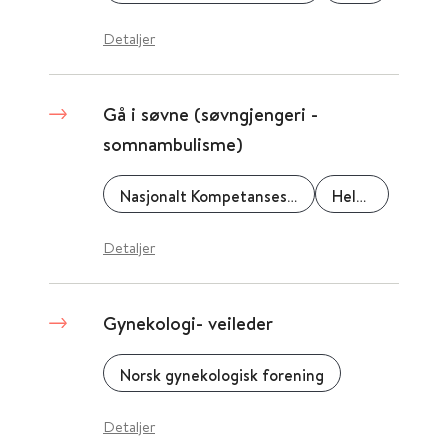
Detaljer
Gå i søvne (søvngjengeri -
somnambulisme)
Nasjonalt Kompetansesenter for Søvnsykdommer (SOVno)
Helse Bergen
Detaljer
Gynekologi- veileder
Norsk gynekologisk forening
Detaljer