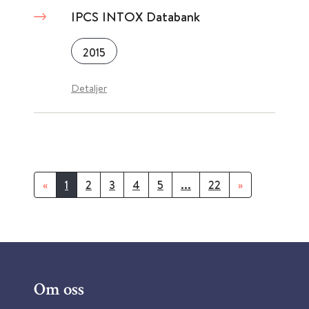
IPCS INTOX Databank
2015
Detaljer
«
1
2
3
4
5
...
22
»
Om oss