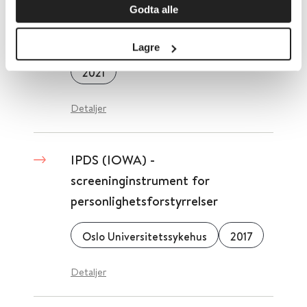
Godta alle
retningslinje for håndtering av
irritabel tarm-syndrom
Lagre
2021
Detaljer
IPDS (IOWA) -
screeninginstrument for
personlighetsforstyrrelser
Oslo Universitetssykehus
2017
Detaljer