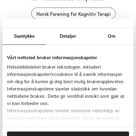
Norsk Forening for Kognitiv Terapi
Detaljer
Samtykke
Detaljer
Om
Irritabel tarm-syndrom - Praktisk
Vårt nettsted bruker informasjonskapsler
klinisk retningslinje for
Helsebiblioteket bruker teknologier, inkludert
farmakologisk behandling av
informasjonskapsler/«cookies» til å samle informasjon
irritabel tarm-syndrom med diaré
om deg for å kunne gi deg best mulig brukeropplevelse.
Informasjonskapslene samler statistikk om hvordan
2022
nettsidene brukes. Dette gir verdifull innsikt som gjør at
vi kan forbedre oss.
Informasjonskapslene samler anonyme videoklipp av
Detaljer
hvordan nettsidene våres benyttes. Dette gir verdifull
innsikt som gjør at vi kan forbedre oss.
Irritabel tarm-syndrom - Klinisk