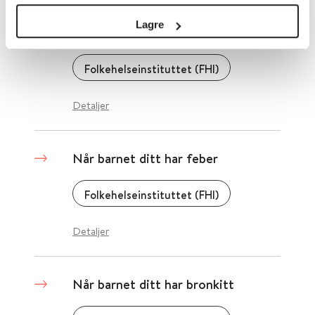
Lagre
Når barnet ditt har halsbetennelse
Folkehelseinstituttet (FHI)
Detaljer
Når barnet ditt har feber
Folkehelseinstituttet (FHI)
Detaljer
Når barnet ditt har bronkitt