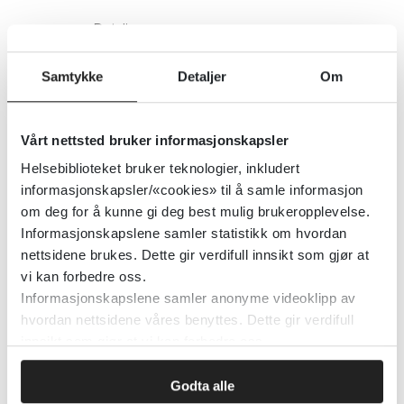
Detaljer
Samtykke
Detaljer
Om
Når bør demensutredning utføres
av spesialist?
Vårt nettsted bruker informasjonskapsler
Nasjonalt senter for aldring og helse
Helsebiblioteket bruker teknologier, inkludert
informasjonskapsler/«cookies» til å samle informasjon
om deg for å kunne gi deg best mulig brukeropplevelse.
Detaljer
Informasjonskapslene samler statistikk om hvordan
nettsidene brukes. Dette gir verdifull innsikt som gjør at
vi kan forbedre oss.
Når barnet ditt har kraftig hoste
Informasjonskapslene samler anonyme videoklipp av
hvordan nettsidene våres benyttes. Dette gir verdifull
Folkehelseinstituttet (FHI)
innsikt som gjør at vi kan forbedre oss.
Detaljer
Godta alle