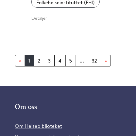
Folkehelseinstituttet (FHI)
Detaljer
«
1
2
3
4
5
...
32
»
Om oss
Om Helsebiblioteket