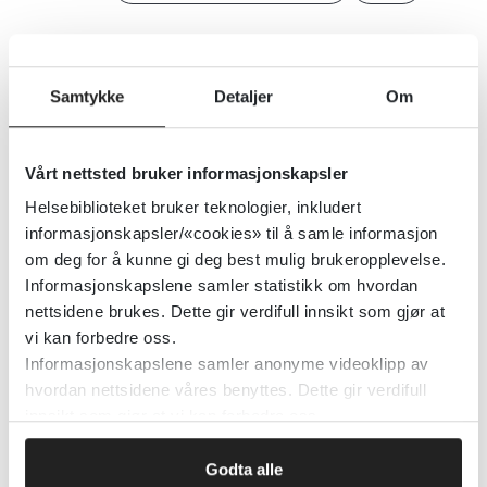
Detaljer
Samtykke
Detaljer
Om
Råd og advarsler til gravide
Vårt nettsted bruker informasjonskapsler
Mattilsynet
Helsebiblioteket bruker teknologier, inkludert
informasjonskapsler/«cookies» til å samle informasjon
Detaljer
om deg for å kunne gi deg best mulig brukeropplevelse.
Informasjonskapslene samler statistikk om hvordan
nettsidene brukes. Dette gir verdifull innsikt som gjør at
Råd for skjermbruk blant barn og
vi kan forbedre oss.
unge
Informasjonskapslene samler anonyme videoklipp av
hvordan nettsidene våres benyttes. Dette gir verdifull
Helsenorge.no
innsikt som gjør at vi kan forbedre oss.
Detaljer
Godta alle