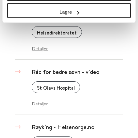
Lagre
Råd for håndtering av matallergi
Helsedirektoratet
Detaljer
Råd for bedre søvn - video
St Olavs Hospital
Detaljer
Røyking - Helsenorge.no