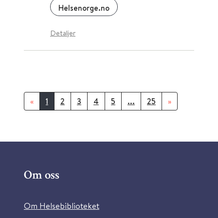
Helsenorge.no
Detaljer
«
1
2
3
4
5
...
25
»
Om oss
Om Helsebiblioteket