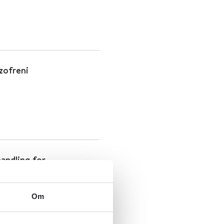
zofreni
andling for
Om