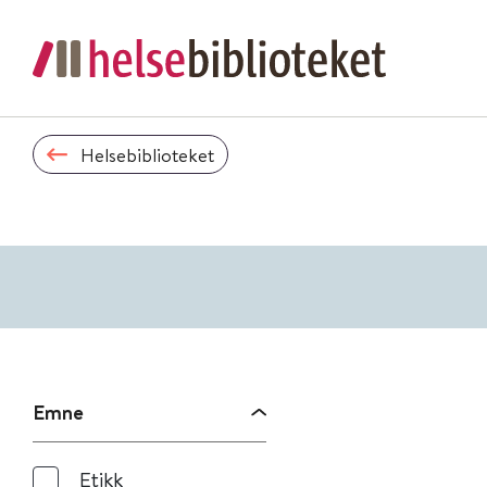
Helsebiblioteket
Emne
Etikk