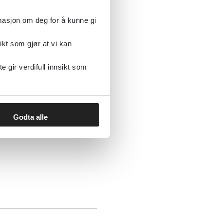
rmasjon om deg for å kunne gi
idert
ikt som gjør at vi kan
gir verdifull innsikt som
Godta alle
verity Scale -