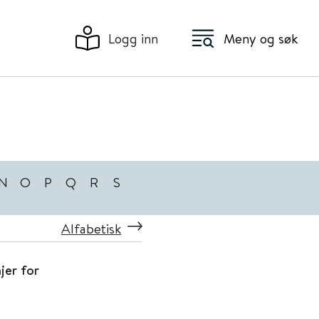
Logg inn
Meny og søk
N
O
P
Q
R
S
Alfabetisk
jer for