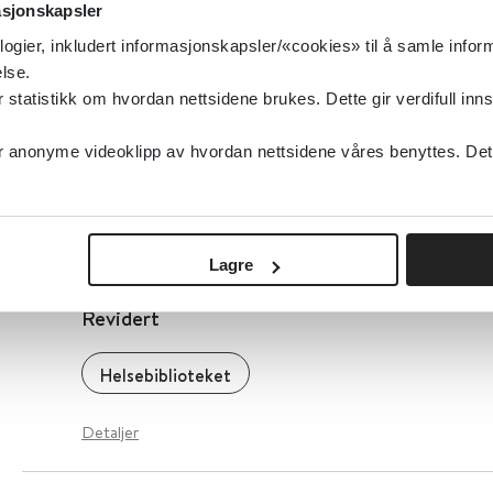
Detaljer
asjonskapsler
logier, inkludert informasjonskapsler/«cookies» til å samle info
lse.
YGTSS-R - Yale Global Tic Severity Scale -Rev
tatistikk om hvordan nettsidene brukes. Dette gir verdifull inns
Helsebiblioteket
anonyme videoklipp av hvordan nettsidene våres benyttes. Dette 
Detaljer
Lagre
YGTSS-R - Skåringsmanual - Yale Global Tic Se
Revidert
Helsebiblioteket
Detaljer