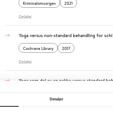
Kriminalomsorgen
2021
Detaljer
Yoga versus non-standard behandling for schi
Cochrane Library
2017
Detaljer
Yoga som del av en pakke versus standard beh
schizofreni
Detaljer
Cochrane Library
2017