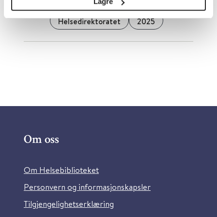
Lagre
Helsedirektoratet
2025
Om oss
Om Helsebiblioteket
Personvern og informasjonskapsler
Tilgjengelighetserklæring