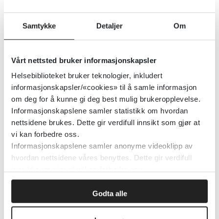
HIV - Faglige retningslinjer for
Samtykke
Detaljer
Om
oppfølging og behandling av hiv
Den norske legeforening
Vårt nettsted bruker informasjonskapsler
Helsebiblioteket bruker teknologier, inkludert
Detaljer
informasjonskapsler/«cookies» til å samle informasjon
om deg for å kunne gi deg best mulig brukeropplevelse.
Informasjonskapslene samler statistikk om hvordan
Henvisningsveileder
nettsidene brukes. Dette gir verdifull innsikt som gjør at
vi kan forbedre oss.
Helsedirektoratet
2015
Informasjonskapslene samler anonyme videoklipp av
hvordan nettsidene våres benyttes. Dette gir verdifull
innsikt som gjør at vi kan forbedre oss.
Helsestasjons- og
Godta alle
skolehelsetjenesten - Nasjonal
faglig retningslinje