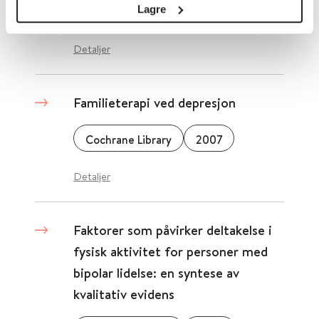
Lagre
Cochrane Library
2007
Detaljer
Familieterapi ved depresjon
Cochrane Library
2007
Detaljer
Faktorer som påvirker deltakelse i
fysisk aktivitet for personer med
bipolar lidelse: en syntese av
kvalitativ evidens