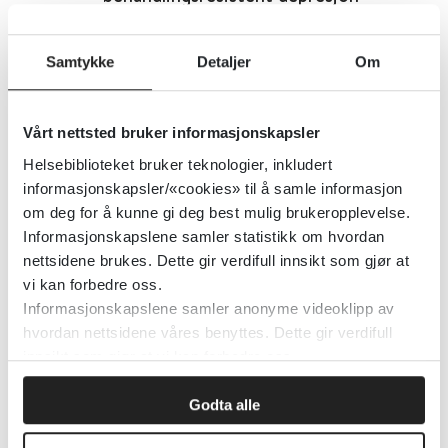
hos voksne
Samtykke
Detaljer
Om
Cochrane Library
2019
Detaljer
Vårt nettsted bruker informasjonskapsler
Helsebiblioteket bruker teknologier, inkludert
informasjonskapsler/«cookies» til å samle informasjon
Farmakologisk behandling av
om deg for å kunne gi deg best mulig brukeropplevelse.
psykotisk depresjon
Informasjonskapslene samler statistikk om hvordan
nettsidene brukes. Dette gir verdifull innsikt som gjør at
Cochrane Library
2021
vi kan forbedre oss.
Informasjonskapslene samler anonyme videoklipp av
hvordan nettsidene våres benyttes. Dette gir verdifull
Detaljer
innsikt som gjør at vi kan forbedre oss.
Godta alle
Familietiltak mot bipolar lidelse