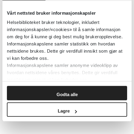
hos voksne
Vårt nettsted bruker informasjonskapsler
Cochrane Library
2019
Helsebiblioteket bruker teknologier, inkludert
informasjonskapsler/«cookies» til å samle informasjon
om deg for å kunne gi deg best mulig brukeropplevelse.
Detaljer
Informasjonskapslene samler statistikk om hvordan
nettsidene brukes. Dette gir verdifull innsikt som gjør at
vi kan forbedre oss.
Samhandling for personer med
Informasjonskapslene samler anonyme videoklipp av
alvorlig psykisk sykdom
hvordan nettsidene våres benyttes. Dette gir verdifull
innsikt som gjør at vi kan forbedre oss.
Cochrane Library
2024
Godta alle
Detaljer
Lagre