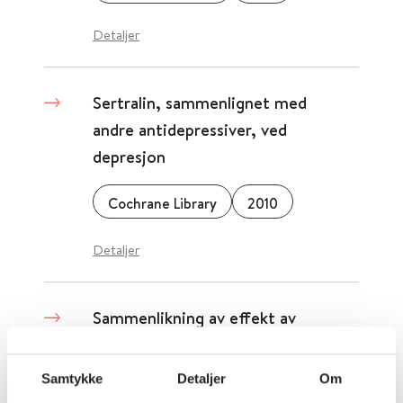
Detaljer
Sertralin, sammenlignet med
andre antidepressiver, ved
depresjon
Cochrane Library
2010
Detaljer
Sammenlikning av effekt av
kontinuasjons- og
vedikeholdsbehandling for
Samtykke
Detaljer
Om
behandlingsresistent depresjon